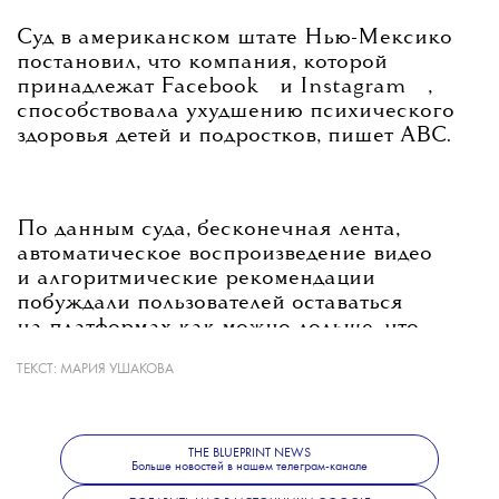
Суд в американском штате Нью-Мексико
постановил, что компания, которой
💧
💧
принадлежат
Facebook
и
Instagram
,
способствовала ухудшению психического
здоровья детей и подростков, пишет ABC.
По данным суда, бесконечная лента,
автоматическое воспроизведение видео
и алгоритмические рекомендации
побуждали пользователей оставаться
на платформах как можно дольше, что
в конечном итоге приводило к повышенной
ТЕКСТ:
МАРИЯ УШАКОВА
тревожности, депрессии и расстройствам
пищевого поведения.
THE BLUEPRINT NEWS
Больше новостей в нашем телеграм-канале
💧
В
Meta
с вердиктом не согласились