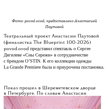
Фото: povod.ovod, предоставлено Анастасией
Паутовой
Театральный проект Анастасии Паутовой
(финалистка The Blueprint 100-2026)
представил спектакль о Сергее
povod.ovod
Дягилеве «Сны Сережи» в сотрудничестве
с брендом O’STIN. К его коллекции одежды
La Grande Premiere была и приурочена постановка.
Показ прошел в
Шереметевском
дворце
в Петербурге. По словам Анастасии
Паутовой, идея спектакля принадлежала
самому бренду — новая коллекция