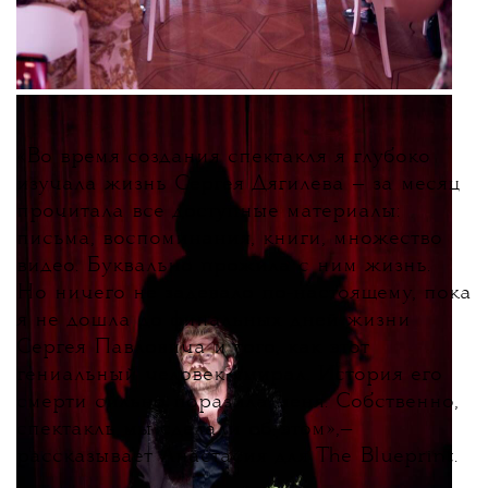
«
Во время создания спектакля я глубоко
изучала жизнь Сергея Дягилева — за месяц
прочитала все доступные материалы:
письма, воспоминания, книги, множество
видео. Буквально прожила с ним жизнь.
Но ничего не задевало по-настоящему, пока
я не дошла до финальных дней жизни
Сергея Павловича и того, как этот
гениальный человек умирал. История его
смерти сильно поразила меня. Собственно,
спектакль мы сделали об этом
»
,
—
рассказывает Анастасия для The Blueprint.