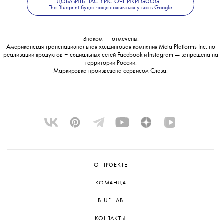
ДОБАВИТЬ НАС В ИСТОЧНИКИ GOOGLE
и заявили, что намерены его обжаловать.
The Blueprint будет чаще появляться у вас в Google
Знаком
💧
отмечены:
Американская транснациональная холдинговая компания Meta Platforms Inc. по
реализации продуктов ‒ социальных сетей Facebook и Instagram — запрещена на
территории России.
Маркировка произведена сервисом
Слеза
.
О ПРОЕКТЕ
КОМАНДА
BLUE LAB
КОНТАКТЫ