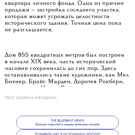
квартира личного фонда. Одна из причин
продажи — застройка соседнего участка,
которая может угрожать целостности
исторического здания. Точная цена пока
не разглашается.
Дом 855 квадратных метров был построен
в начале XIX века, часть исторической
часовни сохранилась до сих пор. Здесь
останавливались такие художники, как Мел
Бохнер, Брайс Марден, Доротея Рокберн,
танцовщица Ивонн Райнер и другие
деятели искусств.
ТЕКСТ:
КАТЕРИНА КУКУШКИНА
В апреле также была продана резиденция
THE BLUEPRINT NEWS
Больше новостей в нашем телеграм-канале
художников имени Раушенберга
во Флориде — ее купил курорт South Seas
ДОБАВИТЬ НАС В ИСТОЧНИКИ GOOGLE