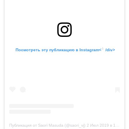
💧
 Посмотреть эту публикацию в
 Instagram<
 /div>
Публикация от Saori Masuda (@saori_vj)
2 Июл 2019 в 10:05 PDT