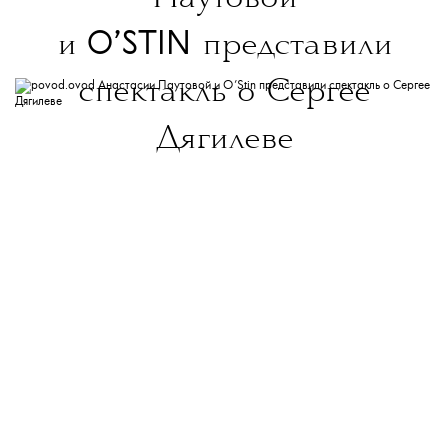
O’STIN
и
представили
спектакль о Сергее
Дягилеве