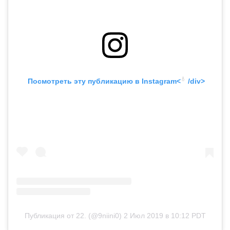
💧
 Посмотреть эту публикацию в
 Instagram<
 /div>
В парижском Petit Palais прошел показ кутюрной коллекции
Публикация от 22. (@9niini0)
2 Июл 2019 в 10:12 PDT
Armani Privé осень-зима 2019/2020. Модели выходили на