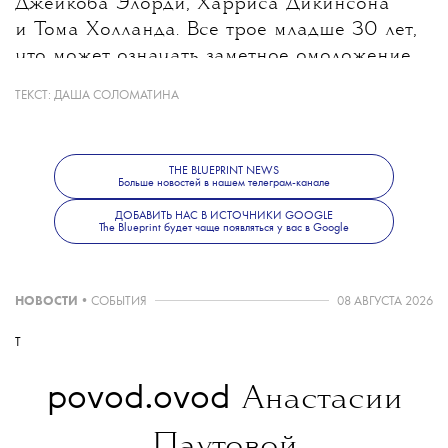
Джейкоба Элорди, Харриса Дикинсона
и Тома Холланда. Все трое младше 30 лет,
что может означать заметное омоложение
героя после Дэниела Крейга, которому
ТЕКСТ:
ДАША СОЛОМАТИНА
на момент выхода последнего фильма
о Бонде было 53 года. При этом создатели
не исключают, что роль получит
THE BLUEPRINT NEWS
Больше новостей в нашем телеграм-канале
неизвестный широкой публике актер.
Режиссером следующего фильма станет
ДОБАВИТЬ НАС В ИСТОЧНИКИ GOOGLE
The Blueprint будет чаще появляться у вас в Google
Дени Вильнев.
НОВОСТИ
•
СОБЫТИЯ
08 АВГУСТА 2026
T
povod.ovod
Анастасии
Паутовой