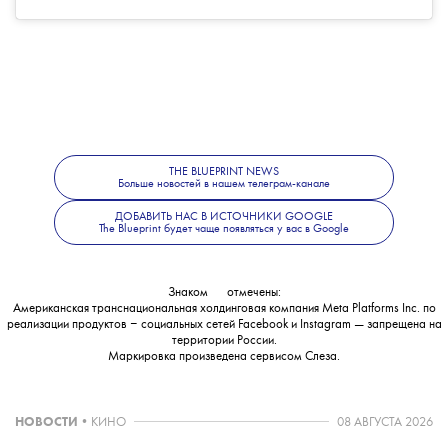
THE BLUEPRINT NEWS
Больше новостей в нашем телеграм-канале
ДОБАВИТЬ НАС В ИСТОЧНИКИ GOOGLE
The Blueprint будет чаще появляться у вас в Google
Знаком
💧
отмечены:
Американская транснациональная холдинговая компания Meta Platforms Inc. по
реализации продуктов ‒ социальных сетей Facebook и Instagram — запрещена на
территории России.
Маркировка произведена сервисом
Слеза
.
НОВОСТИ
•
КИНО
08 АВГУСТА 2026