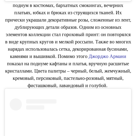
подиум в костюмах, бархатных смокингах, вечерних
платьях, юбках и брюках из струящихся тканей. Их
прически украшали декоративные розы, сложенные из лент,
дублирующих детали образов. Одним из основных
элементов коллекции стал гороховый принт: он повторялся
в виде крупных кругов и мелкой россыпи. Также во многих
нарядах использовалась сетка, декорированная бусинами,
камнями и вышивкой. Помимо этого
Джорджо Армани
показал на подиуме кафтаны и платья, вручную расшитые
кристаллами. Цвета палитры – черный, белый, жемчужный,
кремовый, персиковый, пастельно-розовый, мятный,
фисташковый, лавандовый и голубой.
Ранее Dior показали кутюрную коллекцию в бутике на
Авеню Монтень, 30. Чем вдохновлялась Мария Грация
Кьюри при создании коллекции, читайте
тут
.