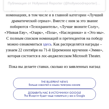
Объявлен список номинантов на премию «Эмми»-2019.
Публикация от Hollywood Reporter (@hollywoodreporter)
16 Июл
Рекордсменом стала «Игра престолов» – проект заявлен в 32
номинациях, в том числе и в главной категории «Лучший
драматический сериал». Вместе с ним за это звание
поборются «Телохранитель», «Лучше звоните Солу»,
«Убивая Еву», «Озарк», «Поза», «Наследники» и «Это мы».
С полным списком номинаций и претендентов на победу
можно ознакомиться
здесь
. Как распределятся награды –
узнаем 22 сентября на 71-й Церемонии вручения «Эмми»,
которая состоится в лос-анджелесском Microsoft Theater.
Пока вы делаете ставки, сколько из заявленных наград
возьмет «Игра престолов», можно вспомнить все самое
главное о культовом сериале, прочитав наш
алфавит
.
THE BLUEPRINT NEWS
Больше новостей в нашем телеграм-канале
ДОБАВИТЬ НАС В ИСТОЧНИКИ GOOGLE
The Blueprint будет чаще появляться у вас в Google