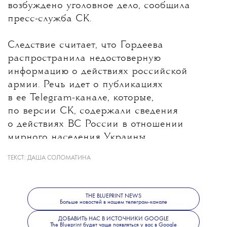
возбуждено уголовное дело, сообщила
пресс-служба СК.
Следствие считает, что Гордеева
распространила недостоверную
информацию о действиях российской
армии. Речь идет о публикациях
в ее Telegram-канале, которые,
по версии СК, содержали сведения
о действиях ВС России в отношении
мирного населения Украины.
ТЕКСТ:
ДАША СОЛОМАТИНА
Какие именно материалы стали
основанием для уголовного дела, ведомство
не уточнило. В Следственном комитете
THE BLUEPRINT NEWS
также сообщили, что решается вопрос
Больше новостей в нашем телеграм-канале
об объявлении журналистки
ДОБАВИТЬ НАС В ИСТОЧНИКИ GOOGLE
The Blueprint будет чаще появляться у вас в Google