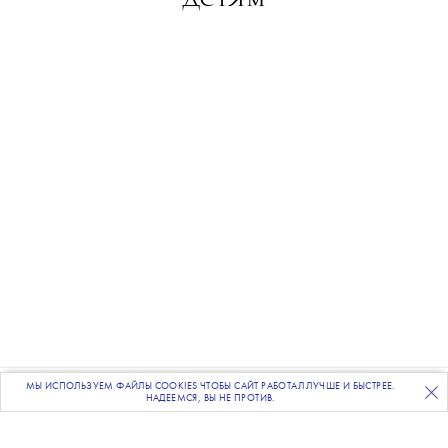
Фото: Getty Images
МЫ ИСПОЛЬЗУЕМ ФАЙЛЫ COOKIES ЧТОБЫ САЙТ РАБОТАЛ ЛУЧШЕ И БЫСТРЕЕ.
ПОДПИСЫВАЙТЕСЬ
НА НАШУ
ВЕЧЕРНЮЮ РАССЫЛКУ
НАДЕЕМСЯ, ВЫ НЕ ПРОТИВ.
💧
Meta
оштрафовали на 567 млн долларов