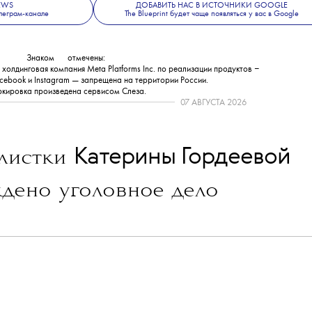
NEWS
ДОБАВИТЬ НАС В ИСТОЧНИКИ GOOGLE
леграм-канале
The Blueprint будет чаще появляться у вас в Google
Знаком
💧
отмечены:
олдинговая компания Meta Platforms Inc. по реализации продуктов ‒
cebook и Instagram — запрещена на территории России.
кировка произведена сервисом
Слеза
.
07 АВГУСТА 2026
💧
Катерины Гордеевой
листки
дено уголовное дело