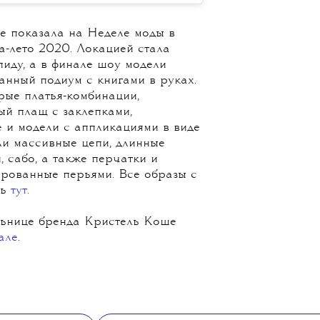
е показала на Неделе моды в
-лето 2020. Локацией стала
иду, а в финале шоу модели
нный подиум с книгами в руках.
рые платья-комбинации,
ый плащ с заклепками,
 и модели с аппликациями в виде
ли массивные цепи, длинные
, сабо, а также перчатки и
рованные перьями. Все образы с
ть
тут
.
льнице бренда Кристель Коше
але
.