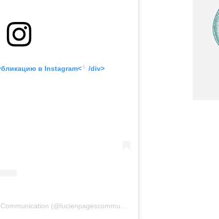
💧
убликацию в
 Instagram<
 /div>
Публикация от Lucien Pagès Communication (@lucienpagescommunication)
24 Сен 2019 в 11:10 