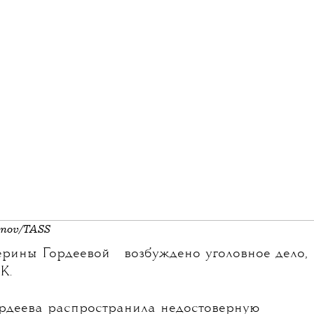
anov/TASS
💧
ерины Гордеевой
возбуждено уголовное дело,
К.
Гордеева распространила недостоверную