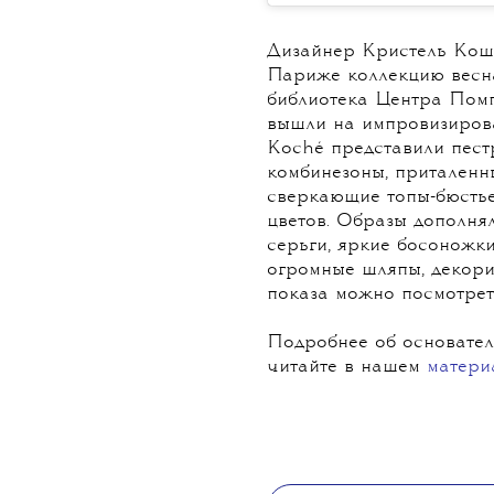
Дизайнер Кристель Кош
Париже коллекцию весна
библиотека Центра Помп
вышли на импровизирова
Koché представили пест
комбинезоны, приталенн
сверкающие топы-бюстье
цветов. Образы дополня
серьги, яркие босоножки
огромные шляпы, декори
показа можно посмотре
Подробнее об основате
читайте в нашем
матери