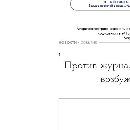
THE BLUEPRINT 
Больше новостей в нашем те
Американская транснациональная х
социальных сетей Fa
Мар
НОВОСТИ
•
СОБЫТИЯ
T
Против журна
возбуж