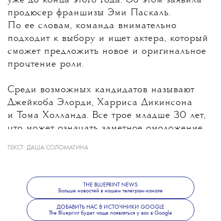
уже до конца этого года
. Об этом заявила
продюсер франшизы Эми Паскаль.
По ее словам, команда внимательно
подходит к выбору и ищет актера, который
сможет предложить новое и оригинальное
прочтение роли.
Среди возможных кандидатов называют
Джейкоба Элорди, Харриса Дикинсона
и Тома Холланда. Все трое младше 30 лет,
что может означать заметное омоложение
героя после Дэниела Крейга, которому
ТЕКСТ:
ДАША СОЛОМАТИНА
на момент выхода последнего фильма
о Бонде было 53 года. При этом создатели
не исключают, что роль получит
THE BLUEPRINT NEWS
Больше новостей в нашем телеграм-канале
неизвестный широкой публике актер.
Режиссером следующего фильма станет
ДОБАВИТЬ НАС В ИСТОЧНИКИ GOOGLE
The Blueprint будет чаще появляться у вас в Google
Дени Вильнев.