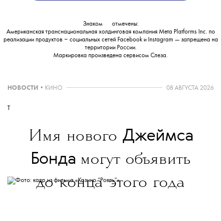
Знаком
💧
отмечены:
Американская транснациональная холдинговая компания Meta Platforms Inc. по
реализации продуктов ‒ социальных сетей Facebook и Instagram — запрещена на
территории России.
Маркировка произведена сервисом
Слеза
.
НОВОСТИ
•
КИНО
08 АВГУСТА 2026
T
Джеймса
Имя нового
Бонда
могут объявить
до конца этого года