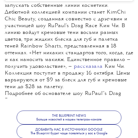
запускать собственные линии косметики.
Дебютной коллекцией компании станет KimChi
Chic Beauty, созданная совместно с дрэг-квин и
участницей шоу RuPaul’s Drag Race Ким Чи. В
линию войдут кремовые тени восьми разных
цветов, три жидких блеска для губ и палетка
теней Rainbow Sharts, представленная в 18
оттенках. «Нет никаких стандартов того, когда, где
и как наносить макияж. Единственное правило —
получить удовольствие», —
рассказала
Ким Чи.
Коллекция поступит в продажу 16 октября. Цены
варьируются от $9 за блеск для губ и кремовые
тени до $28 за палетку.
Подробнее об основателе шоу RuPaul''s Drag
Race читайте в нашем
материале
.
THE BLUEPRINT NEWS
Больше новостей в нашем телеграм-канале
ДОБАВИТЬ НАС В ИСТОЧНИКИ GOOGLE
The Blueprint будет чаще появляться у вас в Google