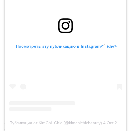
💧
 Посмотреть эту публикацию в
 Instagram<
 /div>
Основательница бренда NYX Тони Ко
Публикация от KimChi_Chic (@kimchichicbeauty)
4 Окт 2019 в 8:22 PDT
создала
бьюти-инкубатор
Bespoke Beauty Brands
– теперь Ко будет помогать инфлюенсерам