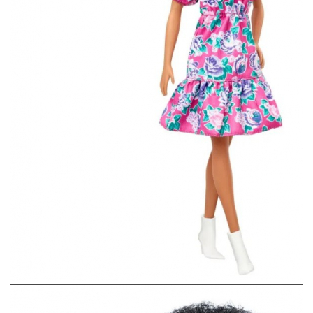
Американский производитель игрушек
Mattel запустил новую линейку кукол,
которая призвана отобразить
разнообразную красоту. В нее вошли Барби
с витилиго, протезами, в инвалидных
колясках и без волос. Таким образом бренд
демонстрирует инклюзивность, чтобы дети