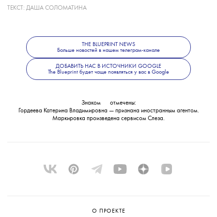
ТЕКСТ:
ДАША СОЛОМАТИНА
Какие именно материалы стали
основанием для уголовного дела, ведомство
не уточнило. В Следственном комитете
THE BLUEPRINT NEWS
также сообщили, что решается вопрос
Больше новостей в нашем телеграм-канале
об объявлении журналистки
ДОБАВИТЬ НАС В ИСТОЧНИКИ GOOGLE
The Blueprint будет чаще появляться у вас в Google
в международный розыск.
Знаком
💧
отмечены:
Гордеева Катерина Владимировна — признана иностранным агентом.
Маркировка произведена сервисом
Слеза
.
О ПРОЕКТЕ