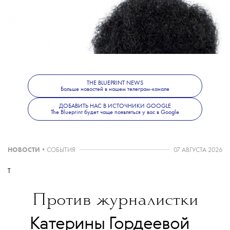
с особенностями внешности могли увидеть
свое отражение в куклах.
Инклюзивная линейка — не первое
изменение, которое перетерпела Барби.
В 2016 году в магазинах появились первые
бодипозитивные куклы. О том, как еще
THE BLUEPRINT NEWS
Больше новостей в нашем телеграм-канале
менялась самая знаменитая игрушка,
ДОБАВИТЬ НАС В ИСТОЧНИКИ GOOGLE
мы писали
тут
.
The Blueprint будет чаще появляться у вас в Google
НОВОСТИ
•
СОБЫТИЯ
07 АВГУСТА 2026
T
Против журналистки
💧
Катерины Гордеевой