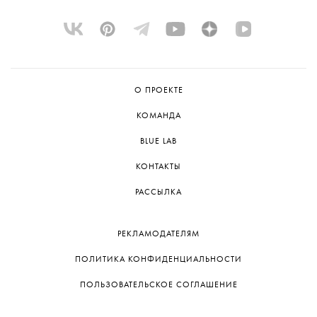
Спектакль сыграли всего один раз,
и следующих показов пока не планируется.
Но команда не исключает возможности
представить постановку на следующем
Дягилевском фестивале.
О ПРОЕКТЕ
КОМАНДА
BLUE LAB
КОНТАКТЫ
РАССЫЛКА
РЕКЛАМОДАТЕЛЯМ
ПОЛИТИКА КОНФИДЕНЦИАЛЬНОСТИ
ПОЛЬЗОВАТЕЛЬСКОЕ СОГЛАШЕНИЕ