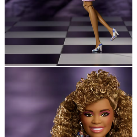
Над созданием куклы команда Mattel
работала вместе с Пэт Хьюстон, невесткой
и управляющей наследием певицы, а также
музыкальной компанией Primary Wave
Music. Главным визуальным референсом
стал образ Хьюстон в
клипе
I Wanna Dance
With Somebody 1987 года.