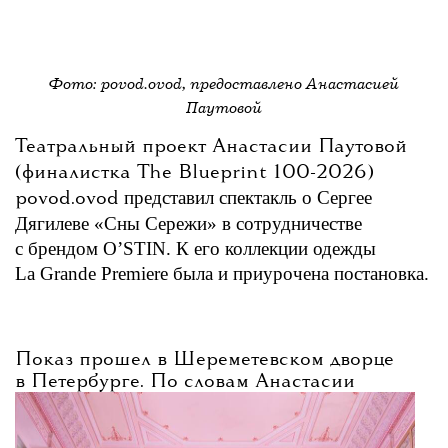
Фото: povod.ovod, предоставлено Анастасией
Паутовой
Театральный проект Анастасии Паутовой
(финалистка The Blueprint 100-2026)
представил спектакль о Сергее
povod.ovod
Дягилеве «Сны Сережи» в сотрудничестве
с брендом O’STIN. К его коллекции одежды
La Grande Premiere была и приурочена постановка.
Показ прошел в
Шереметевском
дворце
в Петербурге. По словам Анастасии
Паутовой, идея спектакля принадлежала
самому бренду — новая коллекция