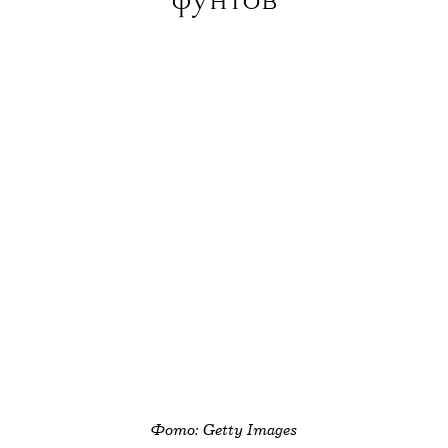
фунтов
заболевания коронавирусной инфекцией —
5848 из них приходятся на Москву.
О том, как период «каникул» переживают
крупные торговые центры и универмаги,
мы писали
тут
.
Фото: Getty Images