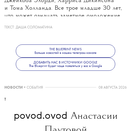
Джейкоба Элорди, Харриса Дикинсона
и Тома Холланда. Все трое младше 30 лет,
что может означать заметное омоложение
героя после Дэниела Крейга, которому
ТЕКСТ:
ДАША СОЛОМАТИНА
на момент выхода последнего фильма
о Бонде было 53 года. При этом создатели
не исключают, что роль получит
THE BLUEPRINT NEWS
Больше новостей в нашем телеграм-канале
неизвестный широкой публике актер.
Режиссером следующего фильма станет
ДОБАВИТЬ НАС В ИСТОЧНИКИ GOOGLE
The Blueprint будет чаще появляться у вас в Google
Дени Вильнев.
НОВОСТИ
•
СОБЫТИЯ
08 АВГУСТА 2026
T
povod.ovod
Анастасии
Паутовой