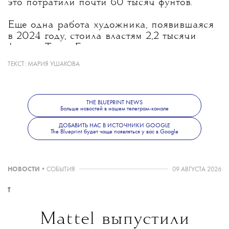
это потратили почти 60 тысяч фунтов
.
Еще одна работа художника, появившаяся
в 2024 году, стоила властям 2,2 тысячи
фунтов. Тогда Бэнкси превратил
полицейскую будку в лондонском Сити в
ТЕКСТ:
МАРИЯ УШАКОВА
гигантскую пиранью, после чего ее
демонтировали и отправили на хранение.
В России муралов Бэнкси нет, но стрит-арт,
THE BLUEPRINT NEWS
Больше новостей в нашем телеграм-канале
конечно, есть. Один из лучших городов для
знакомства с ним — Екатеринбург; об этом
ДОБАВИТЬ НАС В ИСТОЧНИКИ GOOGLE
The Blueprint будет чаще появляться у вас в Google
мы рассказывали
здесь
.
НОВОСТИ
•
СОБЫТИЯ
09 АВГУСТА 2026
T
Mattel выпустили