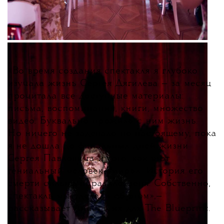
«
Во время создания спектакля я глубоко
изучала жизнь Сергея Дягилева — за месяц
прочитала все доступные материалы:
письма, воспоминания, книги, множество
видео. Буквально прожила с ним жизнь.
Но ничего не задевало по-настоящему, пока
я не дошла до финальных дней жизни
Сергея Павловича и того, как этот
гениальный человек умирал. История его
смерти сильно поразила меня. Собственно,
спектакль мы сделали об этом
»
,
—
рассказывает Анастасия для The Blueprint.