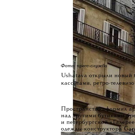
Фото: пресс-служба
Ushatava открыли новый 
кассетами, ретро-телевиз
Пространство оформил ар
над другими бутиками бре
и петербургской «Галерее
одежды-конструктора Gar