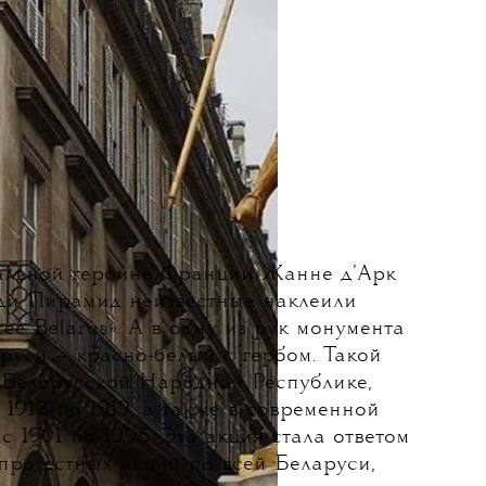
альной героине Франции Жанне д’Арк
ди Пирамид неизвестные наклеили
ree Belarus». А в одну из рук монумента
руси — красно-белый с гербом. Такой
в Белорусской Народной Республике,
1918 по 1919, а также в современной
с 1991 по 1995. Эта акция стала ответом
протестных акций по всей Беларуси,