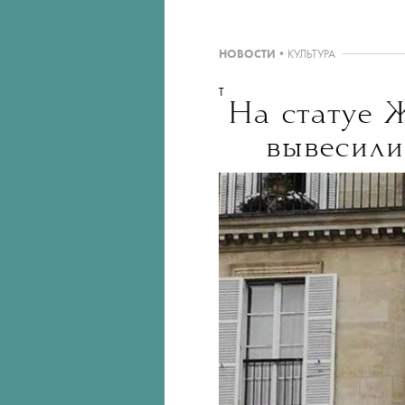
НОВОСТИ
•
КУЛЬТУРА
T
На статуе 
вывесили