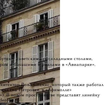
бутик с советскими раскладными столами,
ором и большими зеркалами в «Авиапарке».
хитектор Вова Спакис, который также работал
нда (на Петровке, в «Афимолле»
»). В новом пространстве представят линейку
derobe.