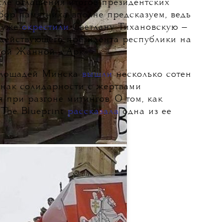
сле оглашения итогов президентских
бор памятника вполне предсказуем, ведь
я уже
окрестили
Светлану Тихановскую —
действующего президента республики на
кой Жанной д’Арк».
 площадей Минска
вышли
несколько сотен
знак солидарности с жертвами
 при разгоне митингов. О том, как
 The Blueprint
рассказала
одна из ее