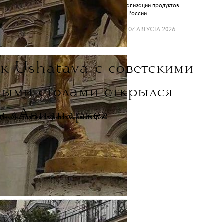
олдинговая компания Meta Platforms Inc. по реализации продуктов ‒
cebook и Instagram — запрещена на территории России.
кировка произведена сервисом
Слеза
.
07 АВГУСТА 2026
ик
Ushatava
с советскими
ными столами открылся
в «Авиапарке»