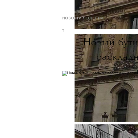
Американская транснациональная х
социальных сетей Fa
Мар
НОВОСТИ
•
СОБЫТИЯ
T
Новый бут
расклад