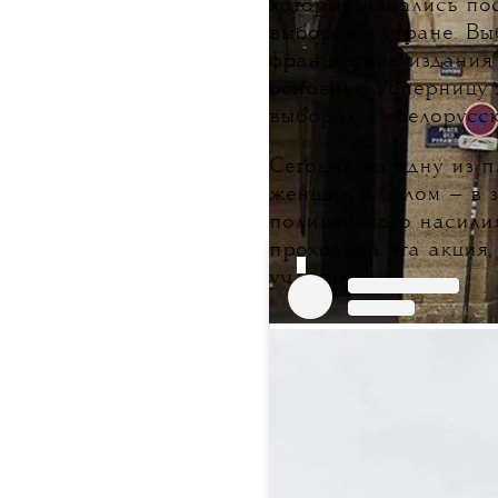
которые начались по
выборов в стране. Вы
французские издани
основную соперницу 
выборах — «белорусс
Сегодня на одну из
женщин в белом — в 
полицейского насилия
проходила эта акция,
участниц.