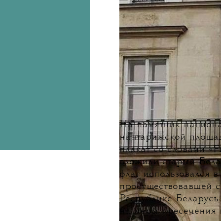
На памятник национ
на парижской площа
плакат со словами «F
вложили старый Бела
флаг использовался 
просуществовавшей с 
Республике Беларусь 
на меры пресечения 