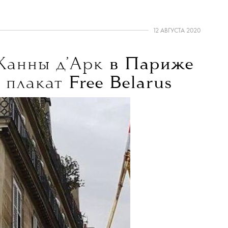
12 АВГУСТА 2020
Жанны д’Арк
в Париже
 плакат
Free Belarus