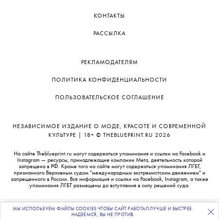
КОНТАКТЫ
на решения суда. Министерство
РАССЫЛКА
культуры РФ (сторона обвинения) не стало
РЕКЛАМОДАТЕЛЯМ
ПОЛИТИКА КОНФИДЕНЦИАЛЬНОСТИ
ПОЛЬЗОВАТЕЛЬСКОЕ СОГЛАШЕНИЕ
оспаривать решение по делу — и просили
НЕЗАВИСИМОЕ ИЗДАНИЕ О МОДЕ, КРАСОТЕ И СОВРЕМЕННОЙ
КУЛЬТУРЕ | 18+ © THEBLUEPRINT.RU 2026
суд оставить приговор без изменений.
На сайте Theblueprint.ru могут содержаться упоминания и ссылки на Facebook и
Instagram — ресурсы, принадлежащие компании Meta, деятельность которой
запрещена в РФ. Кроме того на сайте могут содержаться упоминания ЛГБТ,
признанного Верховным судом "международным экстремистским движением" и
запрещенного в России. Вся информация и ссылки на Facebook, Instagram, а также
упоминания ЛГБТ размещены до вступления в силу решений суда.
В итоге Мосгорсуд отклонил
МЫ ИСПОЛЬЗУЕМ ФАЙЛЫ COOKIES ЧТОБЫ САЙТ РАБОТАЛ ЛУЧШЕ И БЫСТРЕЕ.
ПОДПИСЫВАЙТЕСЬ
НА НАШУ
ВЕЧЕРНЮЮ РАССЫЛКУ
НАДЕЕМСЯ, ВЫ НЕ ПРОТИВ.