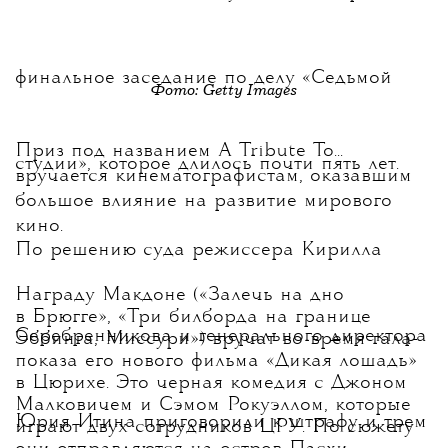
финальное заседание по делу «Седьмой
Фото: Getty Images
Приз под названием A Tribute To...
студии», которое длилось почти пять лет.
вручается кинематографистам, оказавшим
большое влияние на развитие мирового
кино.
По решению суда режиссера Кирилла
Награду Макдоне («Залечь на дно
в Брюгге», «Три билборда на границе
Серебренникова и генерального директора
Эббинга, Миссури») вручат во время гала-
показа его нового фильма «Дикая лошадь»
в Цюрихе. Это черная комедия с Джоном
Малковичем и Сэмом Рокуэллом, которые
Юрия Итина приговорили к штрафу и трем
играют двух сотрудников ЦРУ. По сюжету