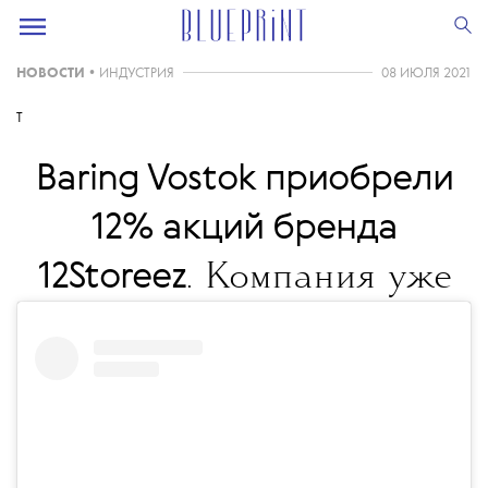
НОВОСТИ
•
ИНДУСТРИЯ
08 ИЮЛЯ 2021
T
Baring Vostok приобрели
12% акций бренда
12Storeez
. Компания уже
владеет долей в сети
Familia