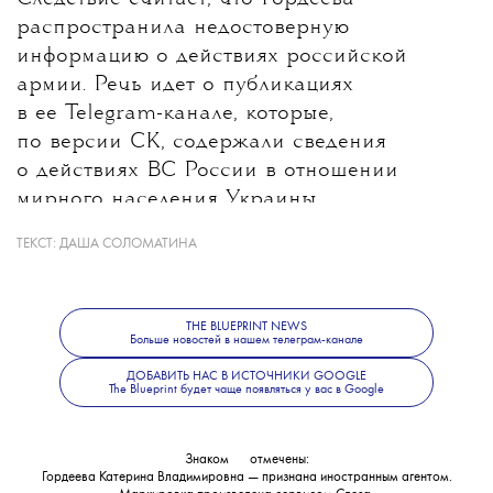
распространила недостоверную
информацию о действиях российской
армии. Речь идет о публикациях
в ее Telegram-канале, которые,
по версии СК, содержали сведения
о действиях ВС России в отношении
мирного населения Украины.
ТЕКСТ:
ДАША СОЛОМАТИНА
Какие именно материалы стали
основанием для уголовного дела, ведомство
не уточнило. В Следственном комитете
THE BLUEPRINT NEWS
также сообщили, что решается вопрос
Больше новостей в нашем телеграм-канале
об объявлении журналистки
ДОБАВИТЬ НАС В ИСТОЧНИКИ GOOGLE
The Blueprint будет чаще появляться у вас в Google
в международный розыск.
Знаком
💧
отмечены:
Гордеева Катерина Владимировна — признана иностранным агентом.