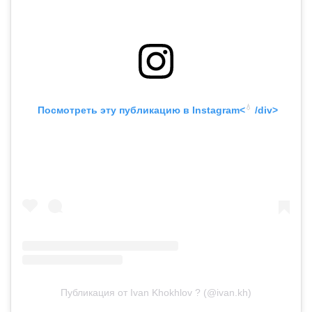
💧
 Посмотреть эту публикацию в
 Instagram<
 /div>
Публикация от Ivan Khokhlov ? (@ivan.kh)