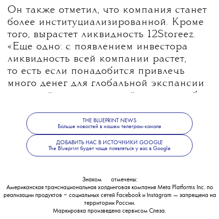
Он также отметил, что компания станет
более институциализированной. Кроме
того, вырастет ликвидность 12Storeez.
«
Еще одно: с появлением инвестора
ликвидность всей компании растет,
то есть если понадобится привлечь
много денег для глобальной экспансии
и мы найдем правильный рычаг, чтобы
быстро умножиться — нам удастся
сделать это намного быстрее. Потому
THE BLUEPRINT NEWS
Больше новостей в нашем телеграм-канале
что мы уже получили знак качества
ДОБАВИТЬ НАС В ИСТОЧНИКИ GOOGLE
Baring Vostok», — написал Иван Хохлов
The Blueprint будет чаще появляться у вас в Google
💧
у себя в
инстаграме
.
Знаком
💧
отмечены:
Американская транснациональная холдинговая компания Meta Platforms Inc. по
реализации продуктов ‒ социальных сетей Facebook и Instagram — запрещена на
Секреты успеха и бизнес-стратегии
территории России.
Маркировка произведена сервисом
Слеза
.
12storeez мы подробно разбирали
тут
.