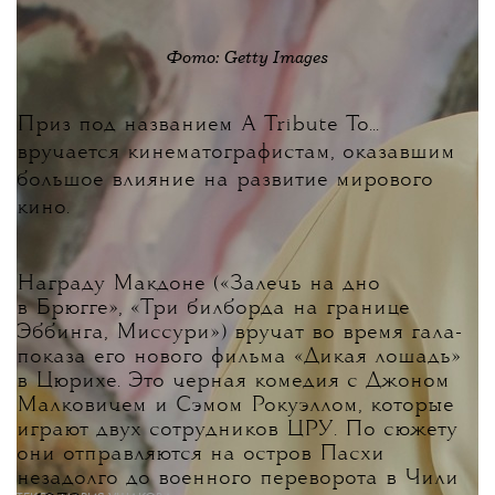
Фото: Getty Images
Приз под названием A Tribute To...
вручается кинематографистам, оказавшим
большое влияние на развитие мирового
кино.
Награду Макдоне («Залечь на дно
в Брюгге», «Три билборда на границе
Эббинга, Миссури») вручат во время гала-
показа его нового фильма «Дикая лошадь»
в Цюрихе. Это черная комедия с Джоном
Малковичем и Сэмом Рокуэллом, которые
играют двух сотрудников ЦРУ. По сюжету
они отправляются на остров Пасхи
незадолго до военного переворота в Чили