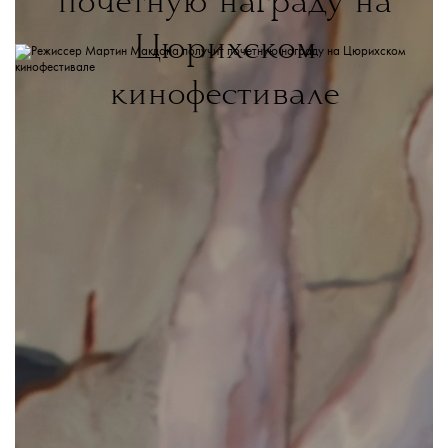
почетную награду на
Цюрихском
кинофестивале