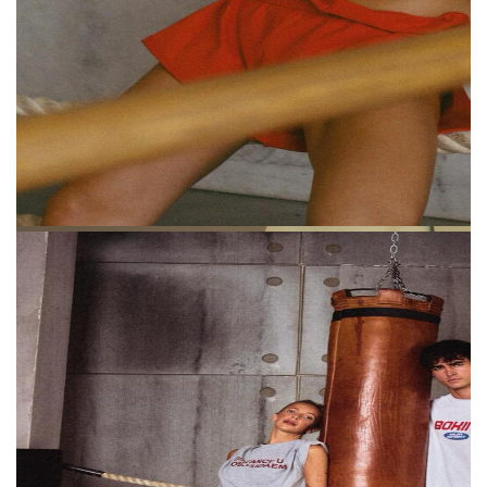
видеоконтента, услуги дизайна и онлайн-
соцсети. Одежда в этот перечень не входит.
Второй документ — заявка на классы,
связанные с одеждой, обувью и
аксессуарами. Она была подана 9 декабря
2025 года и на момент публикации
находится на рассмотрении.
Карина Мурашкина тоже подала заявку на
регистрацию товарного знака по классу
одежды, но спустя несколько месяцев — 2
августа 2026 года.
«
Если ведомство посчитает, что есть
ТЕКСТ:
КАТЕРИНА КУКУШКИНА
,
ДАША СОЛОМАТИНА
конфликт товарных знаков, то стороны
должны доказать, у кого приоритет
по времени: по умолчанию это дата подачи
THE BLUEPRINT NEWS