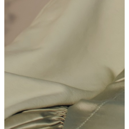
Рубашки, платья и косынки сделаны
из
натурального шелка, который
окрашивали гипоаллергенными
экокрасителями, и ткани купро
из спрессованных волокон эвкалипта.
На создание картин из коллаборации
(их можно рассмотреть в лукбуке)
художницу Александру Левассур
вдохновила символика древних
цивилизаций.
Бренду Jenesaq всего год, однако
он постоянно на слуху и всегда в кадре.
Вещи и аксессуары дизайнера Елены
Межовой за последние несколько