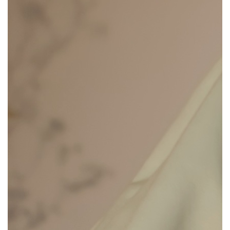
Бренд Jenesaq из
списка
100 героев
будущего по версии The Blueprint
сделал коллаборацию с канадской
художницей и скульптором
Александрой Левассур. По словам
основательницы Jenesaq Елены
Межовой, она постаралась превратить
вещи из новой коллекции
в произведения искусства. «Чем
вдохновлена коллекция?
Безусловно
великой и загадочной силой женского
начала, — отметила дизайнер Елена
Межова. —
Коллекция — это отражение
природы женщины. Сильной
и наполненной энергией».