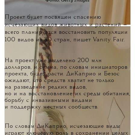
Фото: Getty Images
Проект будет посвящен спасению
исчезающих видов животных и растений —
всего планируется восстановить популяции
100 видов из 30 стран, пишет Vanity Fair.
На проект уже выделено 200 млн
долларов, и сумма, по словам инициаторов
проекта, будет расти. ДиКаприо и Безос
ожидают, что средств хватит не только
на разведение редких видов,
но и на восстановление их среды обитания,
борьбу с инвазивными видами
и поддержку местных сообществ.
По словам ДиКаприо, исчезающие виды
играют ключевую роль в сохранении целых