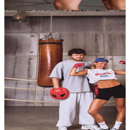
линейки от других похожих брендов —
хлопковые материалы и крупные принты в
эстетике 90-х вместо привычного
минимализма:
«
Мы не заморачиваемся над тем, чтобы это
было очень необычно или чтобы это были
очень сложные изделия. Нам важно, чтобы
вещи были простыми, носибельными и
доступными. И отличие в том, что это не
просто бренд, а это именно "бренд-
подружка", это "бренд-соседка", это "бренд
твой близкий друг", в котором максимально
комфортно
»,
— рассказала Мурашкина.
Запуск омрачил конфликт с журналисткой
Мадонной Мур. 1 августа она обвинила
Карину Мурашкину в плагиате, заявив