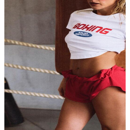
Блогер Карина Мурашкина представила
свою первую спортивную линейку Mur
Sport — в нее вошли хлопковые майки,
шорты и другие базовые вещи.
По словам
Мурашкиной, идея появилась после того,
как полтора года назад она сама начала
заниматься спортом, похудела и привела
свое тело в хорошую форму. Позже она
увлеклась боксом, и вокруг этой темы
сформировалось сообщество, что
подтолкнуло команду к запуску новой
категории одежды.
За дизайн отвечала сама Мурашкина
вместе с арт-директором бренда Юлией
Боровик и дизайнером Аленой Кунц. По
словам Карины, главные отличия новой