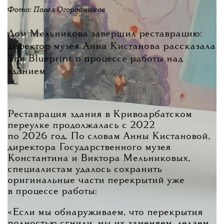
Фото: Павел Огородников
Дом Мельникова завершил реставрацию:
директор музея Анна Кистанова рассказала
The Blueprint о процессе работы над
зданием.
Реставрация здания в Кривоарбатском
переулке продолжалась с 2022
по 2026 год. По словам Анны Кистановой,
директора Государственного музея
Константина и Виктора Мельниковых,
специалистам удалось сохранить
оригинальные части перекрытий уже
в процессе работы:
«Если мы обнаруживаем, что перекрытия
полностью сгнили, мы их заменяем, делаем