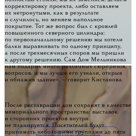
корректировку проекта, либо оставляем
их нетронутыми, как в результате
и случилось, но меняем напольное
покрытие. Тот же вопрос был с кровлей
повышенного северного цилиндра:
по первоначальному решению мы хотели
балки выравнивать по одному принципу,
а после трехмесячных споров мы пришли
к другому решению. Сам Дом Мельникова
нам подарил много различных сюрпризов,
вопросов, и мы лучше его узнали, открыв
и обнажив здание»
, — говорит Кистанова.
После реставрации дом сохранят в качестве
ТЕКСТ:
КАТЕРИНА КУКУШКИНА
мемориального пространства: выставок
и сторонних проектов внутри
не планируется. Посетителей будут
принимать небольшими группами до пяти
THE BLUEPRINT NEWS
Больше новостей в нашем телеграм-канале