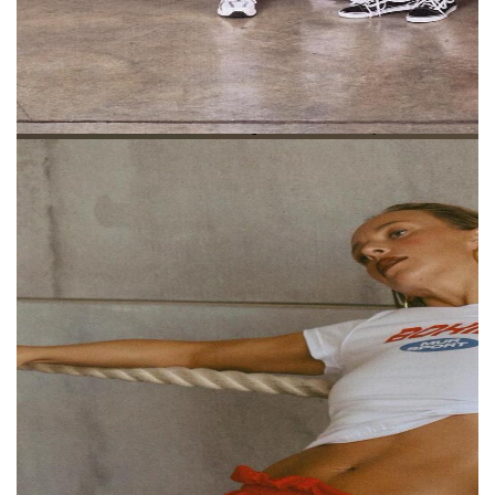
о том, что название и логотип бренда
очень похожи на ее собственные.
В разговоре с The Blueprint Мурашкина
отметила, что о запуске ее бренда Мадонне
было известно еще в прошлом году,
а в декабре они детально обсудили этот
вопрос. Тогда Мур попросила Карину
изменить шрифт логотипа — та выполнила
Слева — логотип бренда Карины
это условие, и сейчас считает обвинения
Мурашкиной;
справа — логотип бренда Мадонны Мур
в плагиате необоснованными.
Мадонна Мур предоставила The Blueprint
документы, касательно регистрации
товарного знака Mur.
Первый документ —
свидетельство № 1237063 от 1 июля 2026
года на знак «mur». Регистрация охватывает
ювелирные изделия и часы,
телекоммуникации, производство