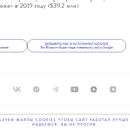
ома» в 2019 году ($39,2 млн).
ДОБАВИТЬ НАС В ИСТОЧНИКИ GOOGLE
канале
The Blueprint будет чаще появляться у вас в Google
ЗУЕМ ФАЙЛЫ COOKIES ЧТОБЫ САЙТ РАБОТАЛ ЛУЧШЕ 
ПРОЕКТЕ
КОМАНДА
BLUE LAB
КОНТАКТЫ
РАССЫ
НАДЕЕМСЯ, ВЫ НЕ ПРОТИВ.
ПОДПИСЫВАЙТЕСЬ
НА НАШУ
ВЕЧЕРНЮЮ РАССЫЛКУ