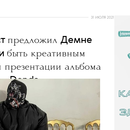
31 ИЮЛЯ 2021
ст
Демне
предложил
ии
быть креативным
 презентации альбома
Donda