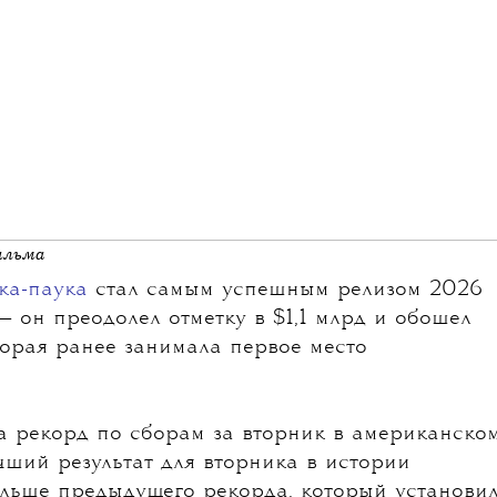
ильма
ка-паука
стал самым успешным релизом 2026
— он преодолел отметку в $1,1 млрд и обошел
торая ранее занимала первое место
а рекорд по сборам за вторник в американско
учший результат для вторника в истории
ольше предыдущего рекорда, который установи