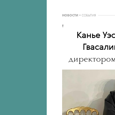
НОВОСТИ
•
СОБЫТИЯ
T
Канье Уэ
Гвасал
директором