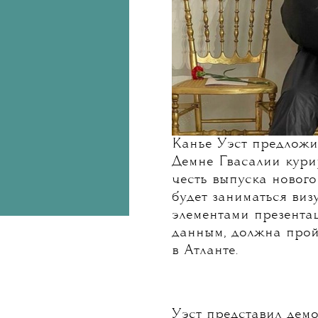
Канье Уэст предложи
Демне Гвасалии кури
честь выпуска нового
будет заниматься ви
элементами презента
данным, должна прой
в Атланте.
Уэст представил дем