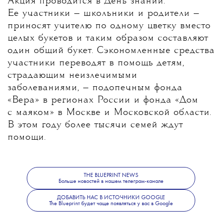
Акция проводится в День знаний.
Ее участники — школьники и родители —
приносят учителю по одному цветку вместо
целых букетов и таким образом составляют
один общий букет. Сэкономленные средства
участники переводят в помощь детям,
страдающим неизлечимыми
заболеваниями, — подопечным фонда
«Вера» в регионах России и фонда «Дом
с маяком» в Москве и Московской области.
В этом году более тысячи семей ждут
помощи.
В акции принимают участие такие
знаменитости, как Ингеборга Дапкунайте,
THE BLUEPRINT NEWS
Больше новостей в нашем телеграм-канале
Иван Ургант, Муся Тотибадзе, Лиза
Монеточка*, Катерина Гордеева* и др.
ДОБАВИТЬ НАС В ИСТОЧНИКИ GOOGLE
The Blueprint будет чаще появляться у вас в Google
Подать заявку на участие в акции «Дети
вместо цветов» можно
здесь
.