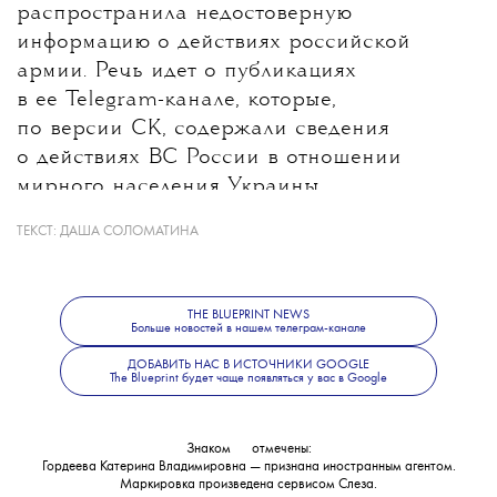
распространила недостоверную
информацию о действиях российской
армии. Речь идет о публикациях
в ее Telegram-канале, которые,
по версии СК, содержали сведения
о действиях ВС России в отношении
мирного населения Украины.
ТЕКСТ:
ДАША СОЛОМАТИНА
Какие именно материалы стали
основанием для уголовного дела, ведомство
не уточнило. В Следственном комитете
THE BLUEPRINT NEWS
также сообщили, что решается вопрос
Больше новостей в нашем телеграм-канале
об объявлении журналистки
ДОБАВИТЬ НАС В ИСТОЧНИКИ GOOGLE
The Blueprint будет чаще появляться у вас в Google
в международный розыск.
Знаком
💧
отмечены:
Гордеева Катерина Владимировна — признана иностранным агентом.
Маркировка произведена сервисом
Слеза
.