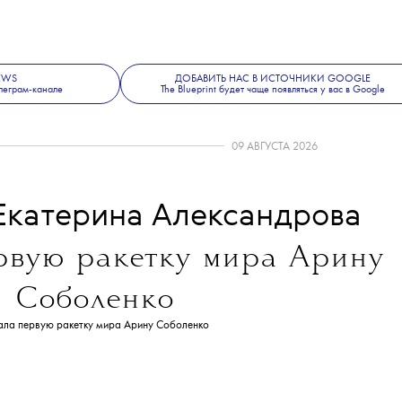
NEWS
ДОБАВИТЬ НАС В ИСТОЧНИКИ GOOGLE
леграм-канале
The Blueprint будет чаще появляться у вас в Google
09 АВГУСТА 2026
Екатерина Александрова
рвую ракетку мира Арину
Соболенко