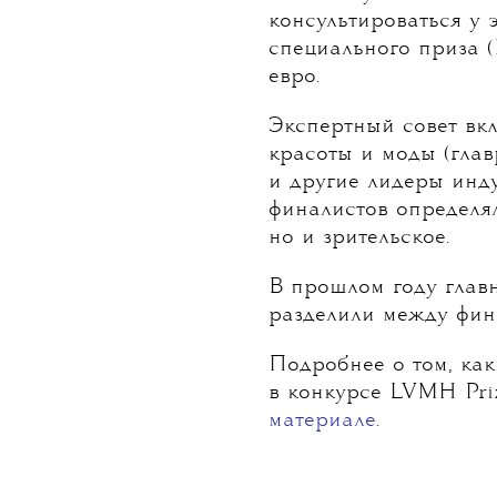
консультироваться у 
специального приза (K
евро.
Экспертный совет вк
красоты и моды (гла
и другие лидеры инду
финалистов определял
но и зрительское.
В прошлом году глав
разделили между фин
Подробнее о том, ка
в конкурсе LVMH Priz
материале
.