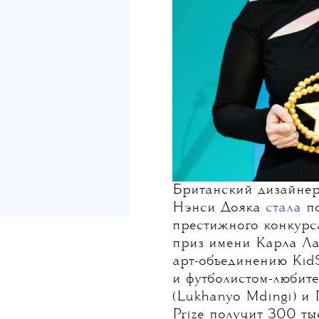
Британский дизайнер
Нэнси Дояка
стала
по
престижного конкурс
приз имени Карла Л
арт-объединению Kid
и футболистом-любит
(Lukhanyo Mdingi) и
Prize получит 300 т