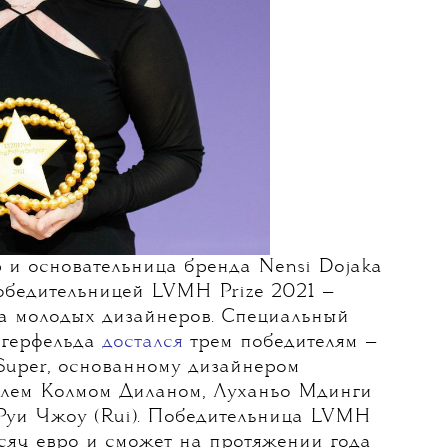
 и основательница бренда Nensi Dojaka
бедительницей LVMH Prize 2021 —
а молодых дизайнеров. Специальный
агерфельда
достался
трем победителям —
Super, основанному дизайнером
елем Колмом Диланом, Луханьо Мдинги
 Руи Чжоу (Rui). Победительница LVMH
ысяч евро и сможет на протяжении года