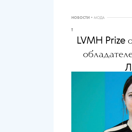
НОВОСТИ
•
МОДА
T
LVMH Prize
обладател
Л