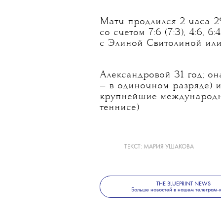
Матч продлился 2 часа 2
со счетом 7:6 (7:3), 4:6,
с Элиной Свитолиной ил
Александровой 31 год; о
— в одиночном разряде) 
крупнейшие международн
теннисе)
ТЕКСТ:
МАРИЯ УШАКОВА
THE BLUEPRINT NEWS
Больше новостей в нашем телеграм-