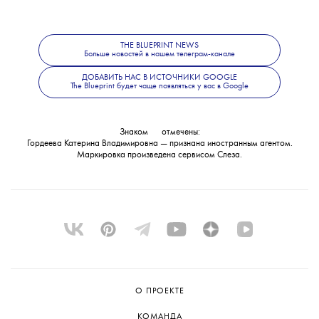
Какие именно материалы стали
основанием для уголовного дела, ведомство
не уточнило. В Следственном комитете
THE BLUEPRINT NEWS
также сообщили, что решается вопрос
Больше новостей в нашем телеграм-канале
об объявлении журналистки
ДОБАВИТЬ НАС В ИСТОЧНИКИ GOOGLE
The Blueprint будет чаще появляться у вас в Google
в международный розыск.
Знаком
💧
отмечены:
Гордеева Катерина Владимировна — признана иностранным агентом.
Маркировка произведена сервисом
Слеза
.
О ПРОЕКТЕ
КОМАНДА