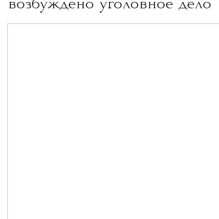
возбуждено уголовное дело
о возвращении Андерсона к работе
в рамках LVMH после ухода с поста
креативного директора Loewe.
Больше новостей о моде, красоте
и современной культуре — в т
елеграм-
канале The Blueprint News
.