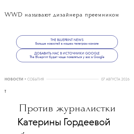
WWD называют дизайнера преемником
Кима Джонса, который покинул пост
THE BLUEPRINT NEWS
Больше новостей в нашем телеграм-канале
креативного директора мужского Dior в
ДОБАВИТЬ НАС В ИСТОЧНИКИ GOOGLE
The Blueprint будет чаще появляться у вас в Google
январе. При этом официальное назначение
НОВОСТИ
•
СОБЫТИЯ
07 АВГУСТА 2026
Андерсона на пост креативного директора
T
пока не прозвучало.
Против журналистки
💧
Катерины Гордеевой
Это первое публичное заявление