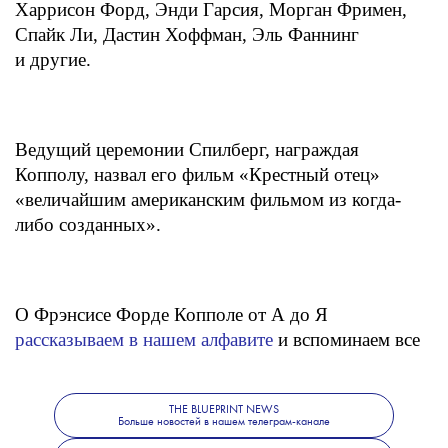
Харрисон Форд, Энди Гарсия, Морган Фримен,
Спайк Ли, Дастин Хоффман, Эль Фаннинг
и другие.
Ведущий церемонии Спилберг, награждая
Копполу, назвал его фильм «Крестный отец»
«величайшим американским фильмом из когда-
либо созданных».
О Фрэнсисе Форде Копполе от А до Я
рассказываем в нашем алфавите
и вспоминаем все
его культовые кинокартины.
THE BLUEPRINT NEWS
Больше новостей в нашем телеграм-канале
Больше новостей о моде, красоте