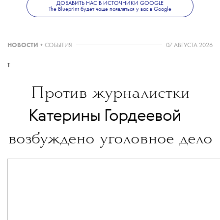
ДОБАВИТЬ НАС В ИСТОЧНИКИ GOOGLE
и современной культуре —
в телеграм-
The Blueprint будет чаще появляться у вас в Google
канале The Blueprint News.
НОВОСТИ
•
СОБЫТИЯ
07 АВГУСТА 2026
T
Против журналистки
💧
Катерины Гордеевой
возбуждено уголовное дело