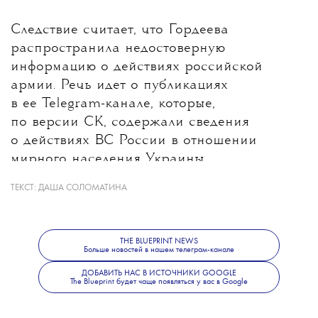
Следствие считает, что Гордеева
распространила недостоверную
информацию о действиях российской
армии. Речь идет о публикациях
в ее Telegram-канале, которые,
по версии СК, содержали сведения
о действиях ВС России в отношении
мирного населения Украины.
ТЕКСТ:
ДАША СОЛОМАТИНА
Какие именно материалы стали
основанием для уголовного дела, ведомство
не уточнило. В Следственном комитете
THE BLUEPRINT NEWS
также сообщили, что решается вопрос
Больше новостей в нашем телеграм-канале
об объявлении журналистки
ДОБАВИТЬ НАС В ИСТОЧНИКИ GOOGLE
The Blueprint будет чаще появляться у вас в Google
в международный розыск.