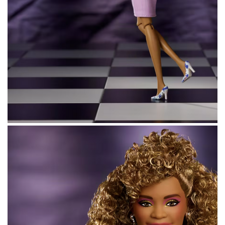
карибской диаспоры
— в нашем
материале
.
Больше новостей о моде, красоте
и современной культуре — в
телеграм-
канале The Blueprint News
.
Над созданием куклы команда Mattel
работала вместе с Пэт Хьюстон, невесткой
и управляющей наследием певицы, а также
музыкальной компанией Primary Wave
Music. Главным визуальным референсом
стал образ Хьюстон в
клипе
I Wanna Dance