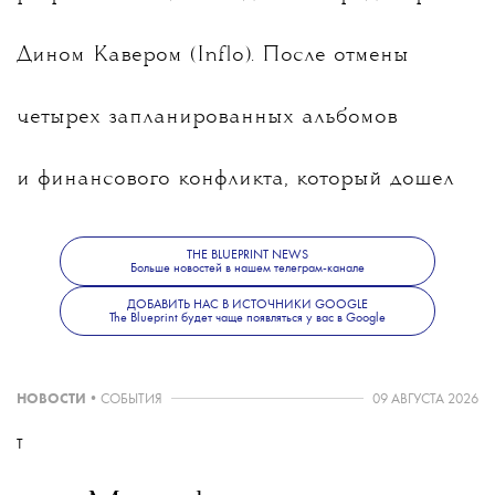
Дином Кавером (Inflo). После отмены
четырех запланированных альбомов
и финансового конфликта, который дошел
до суда, Little Simz всерьез задумывалась
THE BLUEPRINT NEWS
Больше новостей в нашем телеграм-канале
о том, чтобы уйти из музыки, но, к счастью,
ДОБАВИТЬ НАС В ИСТОЧНИКИ GOOGLE
The Blueprint будет чаще появляться у вас в Google
не сделала этого.
НОВОСТИ
•
СОБЫТИЯ
09 АВГУСТА 2026
T
Lotus, по словам рэперши, стал для нее