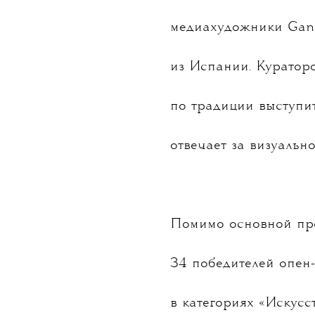
Фестиваль музыки и и
на берегу города Ду
хедлайнерами станут
по генеративному иск
медиахудожники Gan 
из Испании. Куратор
по традиции выступи
отвечает за визуальн