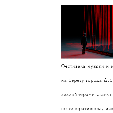
НОВОСТИ
•
СОБЫТИЯ
T
Фести
анонсир