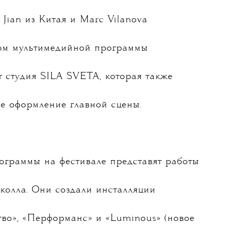
скусства Outline пройдет с 8 по 14 июля
бна в Подмосковье.
В этом году арт-
 российская студия TUNDRA, дуэт
усству 404.zero, а также
Jian из Китая и Marc Vilanova
ом мультимедийной программы
т студия SILA SVETA, которая также
ое оформление главной сцены.