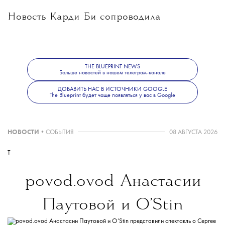
Новость Карди Би сопроводила
фотографией обложки альбома
THE BLUEPRINT NEWS
и загадочной подписью: «Семь лет — время
Больше новостей в нашем телеграм-канале
ДОБАВИТЬ НАС В ИСТОЧНИКИ GOOGLE
The Blueprint будет чаще появляться у вас в Google
пришло. Семь лет любви, жизни и потерь.
Семь лет я была милостивой, но сейчас
НОВОСТИ
•
СОБЫТИЯ
08 АВГУСТА 2026
T
я дам им ад. Я узнала, что власть
povod.ovod
Анастасии
не получают, ее берут. Больше никаких
Паутовой и O’Stin
слез. Я не ваш злодей, я ваш тиран. Время