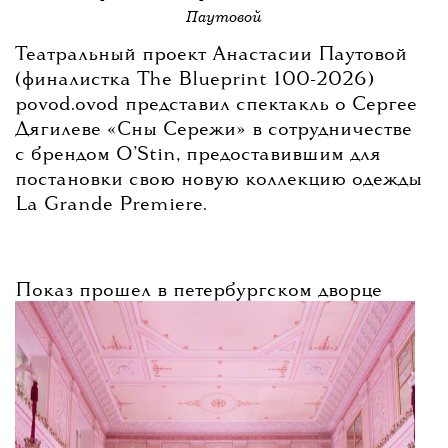
Паутовой
и современной культуре — в
телеграм-
Театральный проект Анастасии Паутовой
(финалистка The Blueprint 100-2026)
канале The Blueprint News
.
povod.ovod представил спектакль о Сергее
Дягилеве «Сны Сережи» в сотрудничестве
с брендом O’Stin, предоставившим для
постановки свою новую коллекцию одежды
La Grande Premiere.
Показ прошел в петербургском дворце
Шереметевых. По словам Анастасии
Паутовой, идея спектакля принадлежала
самому бренду — новая коллекция
посвящена «Русским сезонам», и именно
поэтому предложили обратиться к фигуре
Дягилева.