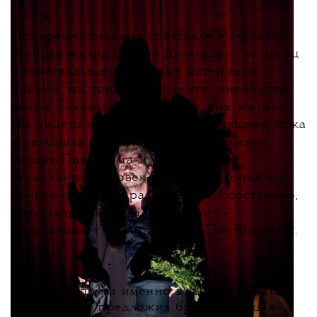
«
Во время создания спектакля я глубоко
изучала жизнь Сергея Дягилева — за месяц
прочитала все доступные материалы:
письма, воспоминания, книги, множество
видео. Буквально прожила с ним жизнь.
Но ничего не задевало по-настоящему, пока
я не дошла до финальных дней жизни
Сергея Павловича и того, как этот
гениальный человек умирал. История его
смерти сильно поразила меня. Собственно,
спектакль мы сделали об этом
»
,
—
рассказывает Анастасия для The Blueprint.
Провести показ именно в Шереметевском
дворце тоже предложил бренд: локация