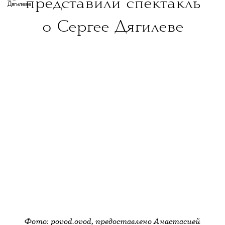
представили спектакль
пришло. Время пришло».
о Сергее Дягилеве
Настраиваемся на драму (или наоборот?)
и вспоминаем путь Карди
Би от стриптизерши до рэп-дивы —
в нашем материале
.
Больше новостей о моде, красоте
Фото: povod.ovod, предоставлено Анастасией