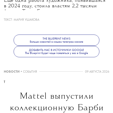
Еще одна работа художника, появившаяся
в 2024 году, стоила властям 2,2 тысячи
фунтов. Тогда Бэнкси превратил
полицейскую будку в лондонском Сити в
ТЕКСТ:
МАРИЯ УШАКОВА
гигантскую пиранью, после чего ее
демонтировали и отправили на хранение.
В России муралов Бэнкси нет, но стрит-арт,
THE BLUEPRINT NEWS
Больше новостей в нашем телеграм-канале
конечно, есть. Один из лучших городов для
знакомства с ним — Екатеринбург; об этом
ДОБАВИТЬ НАС В ИСТОЧНИКИ GOOGLE
The Blueprint будет чаще появляться у вас в Google
мы рассказывали
здесь
.
НОВОСТИ
•
СОБЫТИЯ
09 АВГУСТА 2026
T
Mattel выпустили
коллекционную Барби