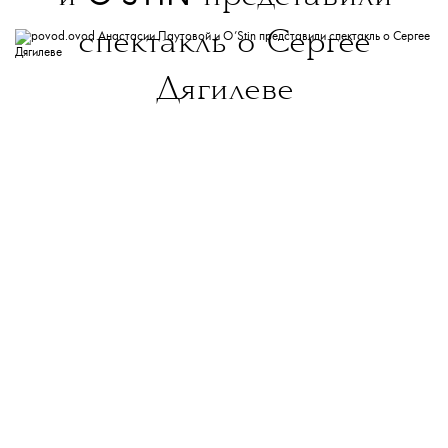
спектакль о Сергее
Дягилеве