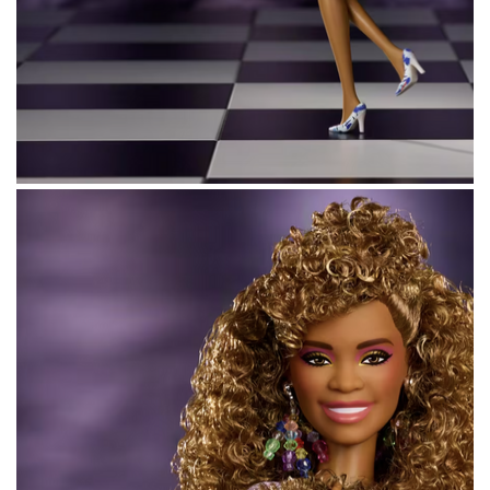
Над созданием куклы команда Mattel
работала вместе с Пэт Хьюстон, невесткой
и управляющей наследием певицы, а также
музыкальной компанией Primary Wave
Music. Главным визуальным референсом
стал образ Хьюстон в
клипе
I Wanna Dance
With Somebody 1987 года.