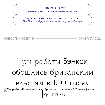
THE BLUEPRINT NEWS
Больше новостей в нашем телеграм-канале
— С 29 сентября возобновит работу «Сине
ДОБАВИТЬ НАС В ИСТОЧНИКИ GOOGLE
The Blueprint будет чаще появляться у вас в Google
Фантом» с регулярными показами параллельного
кино под руководством режиссера Глеба
Алейникова.
НОВОСТИ
•
СОБЫТИЯ
09 АВГУСТА 2026
T
Больше новостей о моде, красоте
Бэнкси
Три работы
и современной культуре —
в телеграм-
канале The Blueprint News.
обошлись британским
властям в 150 тысяч
фунтов