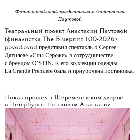
Фото: povod.ovod, предоставлено Анастасией
Паутовой
Театральный проект Анастасии Паутовой
(финалистка The Blueprint 100-2026)
представил спектакль о Сергее
povod.ovod
Дягилеве «Сны Сережи» в сотрудничестве
с брендом O’STIN. К его коллекции одежды
La Grande Premiere была и приурочена постановка.
Показ прошел в
Шереметевском
дворце
в Петербурге. По словам Анастасии
Паутовой, идея спектакля принадлежала
самому бренду — новая коллекция
посвящена «Русским сезонам», и именно
поэтому предложили обратиться к фигуре
Дягилева.