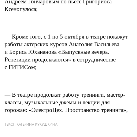
Андреем Гончаровым по пьесе Григориоса
Ксенопулоса;
— Кроме того, с 1 по 5 октября в театре покажут
работы актерских курсов Анатолия Васильева
и Бориса Юхананова «Выпускные вечера.
Репетиции продолжаются» в сотрудничестве
с ГИТИСом;
— В театре продолжат работу тренинги, мастер-
классы, музыкальные джемы и лекции для
горожан: «ЭлектроЦех. Пространство тренинга»,
«Электродинамика», «Электростатика», а также
«Школа современного зрителя и слушателя» под
ТЕКСТ:
КАТЕРИНА КУКУШКИНА
кураторством театроведа Кристины Матвиенко;