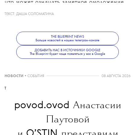
что может означать заметное омоложение
героя после Дэниела Крейга, которому
ТЕКСТ:
ДАША СОЛОМАТИНА
на момент выхода последнего фильма
о Бонде было 53 года. При этом создатели
не исключают, что роль получит
THE BLUEPRINT NEWS
Больше новостей в нашем телеграм-канале
неизвестный широкой публике актер.
Режиссером следующего фильма станет
ДОБАВИТЬ НАС В ИСТОЧНИКИ GOOGLE
The Blueprint будет чаще появляться у вас в Google
Дени Вильнев.
НОВОСТИ
•
СОБЫТИЯ
08 АВГУСТА 2026
T
povod.ovod
Анастасии
Паутовой
O’STIN
и
представили