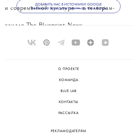
ДОБАВИТЬ НАС В ИСТОЧНИКИ GOOGLE
и современной культуре — в
телеграм-
The Blueprint будет чаще появляться у вас в Google
канале The Blueprint News.
О ПРОЕКТЕ
КОМАНДА
BLUE LAB
КОНТАКТЫ
РАССЫЛКА
РЕКЛАМОДАТЕЛЯМ