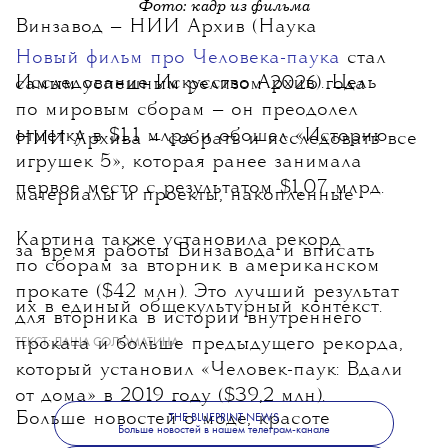
Фото: кадр из фильма
Винзавод — НИИ Архив (Наука
Новый фильм про Человека-паука
стал
Исследование Искусство Архив). Цель
самым успешным релизом 2026 года
по мировым сборам
— он преодолел
отметку в $1,1 млрд и обошел «Историю
НИИ Архива — собрать и исследовать все
игрушек 5», которая ранее занимала
первое место с результатом $1,07 млрд.
материалы и проекты, накопленные
Картина также установила рекорд
за время работы Винзавода и вписать
по сборам за вторник в американском
прокате ($42 млн). Это лучший результат
их в единый общекультурный контекст.
для вторника в истории внутреннего
проката и больше предыдущего рекорда,
ТЕКСТ:
ДАША СОЛОМАТИНА
который установил «Человек-паук: Вдали
от дома» в 2019 году ($39,2 млн).
Больше новостей о моде, красоте
THE BLUEPRINT NEWS
Больше новостей в нашем телеграм-канале