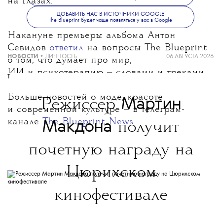
на глазах.
ДОБАВИТЬ НАС В ИСТОЧНИКИ GOOGLE
The Blueprint будет чаще появляться у вас в Google
Накануне премьеры альбома Антон
Севидов
ответил
на вопросы The Blueprint
НОВОСТИ
•
ЛИЧНОСТЬ
06 АВГУСТА 2026
о том, что думает про мир,
ИИ и психотерапию — словами и треками.
T
Больше новостей о моде, красоте
Мартин
Режиссер
и современной культуре — в телеграм-
канале
The Blueprint News
.
Макдона
получит
почетную награду на
Цюрихском
кинофестивале