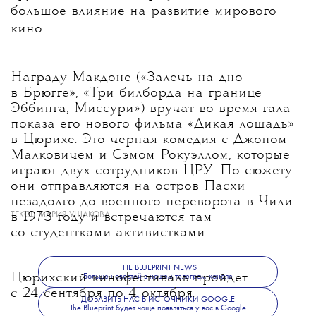
большое влияние на развитие мирового
кино.
Награду Макдоне («Залечь на дно
в Брюгге», «Три билборда на границе
Эббинга, Миссури») вручат во время гала-
показа его нового фильма «Дикая лошадь»
в Цюрихе. Это черная комедия с Джоном
Малковичем и Сэмом Рокуэллом, которые
играют двух сотрудников ЦРУ. По сюжету
они отправляются на остров Пасхи
незадолго до военного переворота в Чили
ТЕКСТ:
МАРИЯ УШАКОВА
в 1973 году и встречаются там
со студентками-активистками.
THE BLUEPRINT NEWS
Цюрихский кинофестиваль пройдет
Больше новостей в нашем телеграм-канале
с 24 сентября по 4 октября.
ДОБАВИТЬ НАС В ИСТОЧНИКИ GOOGLE
The Blueprint будет чаще появляться у вас в Google