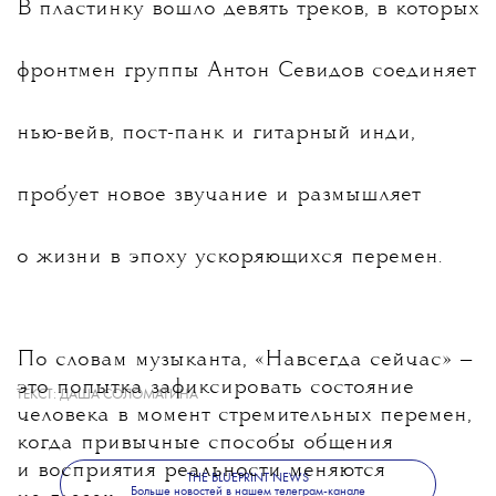
В пластинку вошло девять треков, в которых
фронтмен группы Антон Севидов соединяет
нью-вейв, пост-панк и гитарный инди,
пробует новое звучание и размышляет
о жизни в эпоху ускоряющихся перемен.
По словам музыканта, «Навсегда сейчас» —
это попытка зафиксировать состояние
ТЕКСТ:
ДАША СОЛОМАТИНА
человека в момент стремительных перемен,
когда привычные способы общения
и восприятия реальности меняются
THE BLUEPRINT NEWS
Больше новостей в нашем телеграм-канале