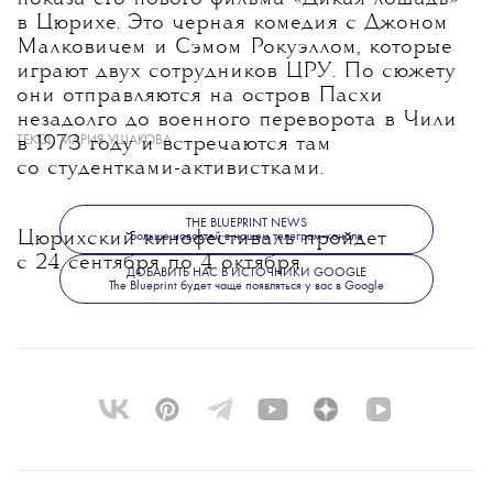
в Цюрихе. Это черная комедия с Джоном
Малковичем и Сэмом Рокуэллом, которые
играют двух сотрудников ЦРУ. По сюжету
они отправляются на остров Пасхи
незадолго до военного переворота в Чили
ТЕКСТ:
МАРИЯ УШАКОВА
в 1973 году и встречаются там
со студентками-активистками.
THE BLUEPRINT NEWS
Цюрихский кинофестиваль пройдет
Больше новостей в нашем телеграм-канале
с 24 сентября по 4 октября.
ДОБАВИТЬ НАС В ИСТОЧНИКИ GOOGLE
The Blueprint будет чаще появляться у вас в Google