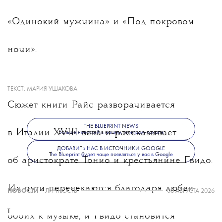
«Одинокий мужчина»
и
«Под покровом
ночи».
ТЕКСТ:
МАРИЯ УШАКОВА
Сюжет книги Райс разворачивается
THE BLUEPRINT NEWS
в Италии XVIII века и рассказывает
Больше новостей в нашем телеграм-канале
ДОБАВИТЬ НАС В ИСТОЧНИКИ GOOGLE
The Blueprint будет чаще появляться у вас в Google
об аристократе Тонио и крестьянине Гвидо.
Их пути пересекаются благодаря любви
НОВОСТИ
•
ЛИЧНОСТЬ
06 АВГУСТА 2026
T
обоих к музыке, и Гвидо становится