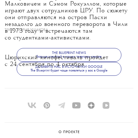
Малковичем и Сэмом Рокуэллом, которые
играют двух сотрудников ЦРУ. По сюжету
они отправляются на остров Пасхи
незадолго до военного переворота в Чили
ТЕКСТ:
МАРИЯ УШАКОВА
в 1973 году и встречаются там
со студентками-активистками.
THE BLUEPRINT NEWS
Цюрихский кинофестиваль пройдет
Больше новостей в нашем телеграм-канале
с 24 сентября по 4 октября.
ДОБАВИТЬ НАС В ИСТОЧНИКИ GOOGLE
The Blueprint будет чаще появляться у вас в Google
О ПРОЕКТЕ