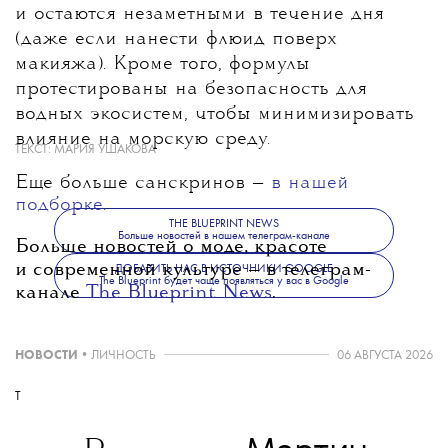
и остаются незаметными в течение дня
(даже если нанести флюид поверх
макияжа). Кроме того, формулы
протестированы на безопасность для
водных экосистем, чтобы минимизировать
влияние на морскую среду.
ТЕКСТ:
МАРИЯ УШАКОВА
Еще больше санскринов —
в нашей
подборке.
THE BLUEPRINT NEWS
Больше новостей в нашем телеграм-канале
Больше новостей о моде, красоте
и современной культуре — в телеграм-
ДОБАВИТЬ НАС В ИСТОЧНИКИ GOOGLE
The Blueprint будет чаще появляться у вас в Google
канале
The Blueprint News
.
НОВОСТИ
•
ЛИЧНОСТЬ
06 АВГУСТА 2026
T