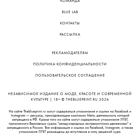
КОМАНДА
BLUE LAB
КОНТАКТЫ
РАССЫЛКА
РЕКЛАМОДАТЕЛЯМ
ПОЛИТИКА КОНФИДЕНЦИАЛЬНОСТИ
ПОЛЬЗОВАТЕЛЬСКОЕ СОГЛАШЕНИЕ
НЕЗАВИСИМОЕ ИЗДАНИЕ О МОДЕ, КРАСОТЕ И СОВРЕМЕННОЙ
КУЛЬТУРЕ | 18+ © THEBLUEPRINT.RU 2026
На сайте Theblueprint.ru могут содержаться упоминания и ссылки на Facebook и
Instagram — ресурсы, принадлежащие компании Meta, деятельность которой
запрещена в РФ. Кроме того на сайте могут содержаться упоминания ЛГБТ,
признанного Верховным судом "международным экстремистским движением" и
запрещенного в России. Вся информация и ссылки на Facebook, Instagram, а также
упоминания ЛГБТ размещены до вступления в силу решений суда.