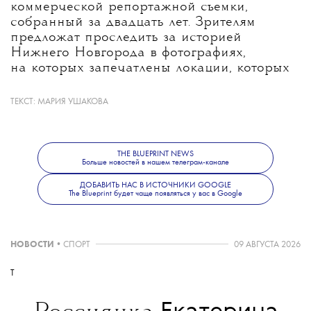
коммерческой репортажной съемки,
собранный за двадцать лет. Зрителям
предложат проследить за историей
Нижнего Новгорода в фотографиях,
на которых запечатлены локации, которых
уже не существует в городе.
ТЕКСТ:
МАРИЯ УШАКОВА
Также в расписании — короткие
выступления галеристов и коллекционеров,
THE BLUEPRINT NEWS
Q&A-сессии художников и кураторов,
Больше новостей в нашем телеграм-канале
воркшопы, и фотопрогулки по городу.
ДОБАВИТЬ НАС В ИСТОЧНИКИ GOOGLE
The Blueprint будет чаще появляться у вас в Google
Больше новостей о моде, красоте
и современной культуре — в телеграм-
НОВОСТИ
•
СПОРТ
09 АВГУСТА 2026
канале
The Blueprint News
.
T