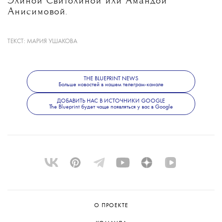
Элиной Свитолиной или Амандой
Анисимовой.
ТЕКСТ:
МАРИЯ УШАКОВА
Александровой 31 год; она победительница
восьми турниров WTA (пяти — в одиночном
разряде) и обладательница Кубка Билли
Джин Кинг (это крупнейшие
THE BLUEPRINT NEWS
Больше новостей в нашем телеграм-канале
международные командные соревнования в
женском теннисе)
ДОБАВИТЬ НАС В ИСТОЧНИКИ GOOGLE
The Blueprint будет чаще появляться у вас в Google
О ПРОЕКТЕ