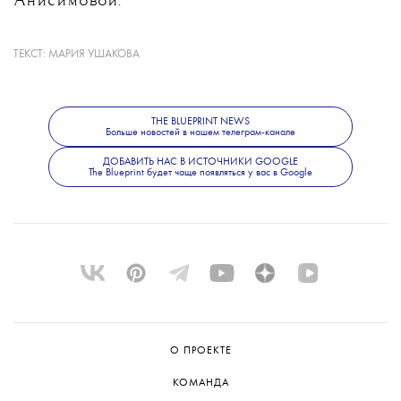
Анисимовой.
ТЕКСТ:
МАРИЯ УШАКОВА
Александровой 31 год; она победительница
восьми турниров WTA (пяти — в одиночном
разряде) и обладательница Кубка Билли
Джин Кинг (это крупнейшие
THE BLUEPRINT NEWS
Больше новостей в нашем телеграм-канале
международные командные соревнования в
женском теннисе)
ДОБАВИТЬ НАС В ИСТОЧНИКИ GOOGLE
The Blueprint будет чаще появляться у вас в Google
О ПРОЕКТЕ
КОМАНДА