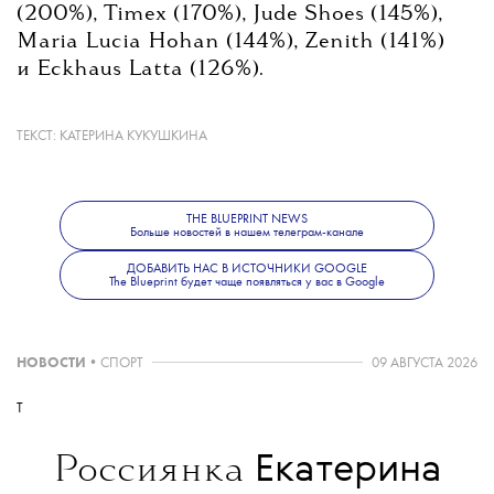
(200%), Timex (170%), Jude Shoes (145%),
Maria Lucia Hohan (144%), Zenith (141%)
и Eckhaus Latta (126%).
Количество объявлений о продаже женских
ТЕКСТ:
КАТЕРИНА КУКУШКИНА
сумок и клатчей выросло на 20%. Среди
лидеров — Gucci Padlock (530%), Gucci
Giglio (428%), Saint Laurent Y Tote (253%),
THE BLUEPRINT NEWS
Bottega Veneta Arco Tote (177%), Chanel 25
Больше новостей в нашем телеграм-канале
(77%) и Gucci B (73%).
ДОБАВИТЬ НАС В ИСТОЧНИКИ GOOGLE
The Blueprint будет чаще появляться у вас в Google
В категории часов рост средней стоимости
показали Patek Philippe Nautilus (154%),
НОВОСТИ
•
СПОРТ
09 АВГУСТА 2026
Cartier Demoiselle (80%), Cartier Tank
Américaine (43%), Cartier Tank Française
T
(39%), Cartier Baignoire (21%) и Cartier
Ballon Bleu.
Екатерина
Россиянка