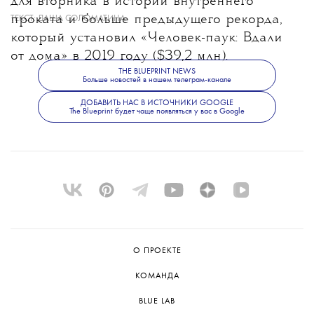
для вторника в истории внутреннего
проката и больше предыдущего рекорда,
ТЕКСТ:
ДАША СОЛОМАТИНА
который установил «Человек-паук: Вдали
от дома» в 2019 году ($39,2 млн).
THE BLUEPRINT NEWS
Больше новостей в нашем телеграм-канале
ДОБАВИТЬ НАС В ИСТОЧНИКИ GOOGLE
The Blueprint будет чаще появляться у вас в Google
О ПРОЕКТЕ
КОМАНДА
BLUE LAB