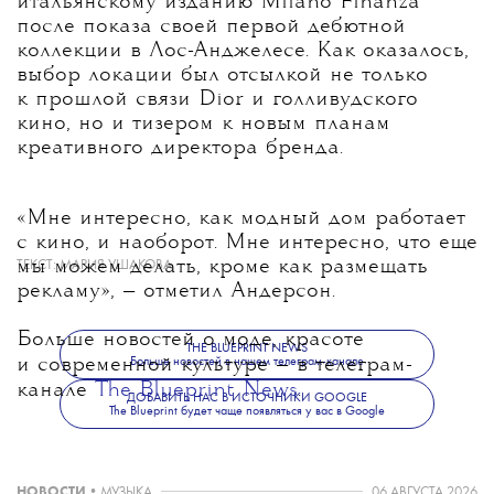
итальянскому изданию Milano Finanza
после показа своей первой дебютной
коллекции в Лос-Анджелесе. Как оказалось,
выбор локации был отсылкой не только
к прошлой связи Dior и голливудского
кино, но и тизером к новым планам
креативного директора бренда.
«Мне интересно, как модный дом работает
с кино, и наоборот. Мне интересно, что еще
мы можем делать, кроме как размещать
ТЕКСТ:
МАРИЯ УШАКОВА
рекламу», — отметил Андерсон.
Больше новостей о моде, красоте
THE BLUEPRINT NEWS
Больше новостей в нашем телеграм-канале
и современной культуре — в телеграм-
канале
The Blueprint News
.
ДОБАВИТЬ НАС В ИСТОЧНИКИ GOOGLE
The Blueprint будет чаще появляться у вас в Google
НОВОСТИ
•
МУЗЫКА
06 АВГУСТА 2026