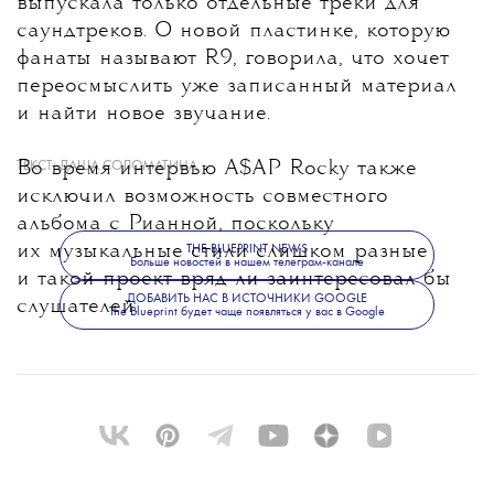
выпускала только отдельные треки для
саундтреков. О новой пластинке, которую
фанаты называют R9, говорила, что хочет
переосмыслить уже записанный материал
и найти новое звучание.
Во время интервью A$AP Rocky также
ТЕКСТ:
ДАША СОЛОМАТИНА
исключил возможность совместного
альбома с Рианной, поскольку
их музыкальные стили слишком разные
THE BLUEPRINT NEWS
Больше новостей в нашем телеграм-канале
и такой проект вряд ли заинтересовал бы
ДОБАВИТЬ НАС В ИСТОЧНИКИ GOOGLE
слушателей.
The Blueprint будет чаще появляться у вас в Google