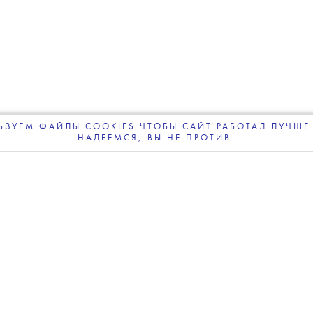
астасии Паутовой и O’Stin
пектакль о Сергее Дягилеве
ЗУЕМ ФАЙЛЫ COOKIES ЧТОБЫ САЙТ РАБОТАЛ ЛУЧШЕ 
НАДЕЕМСЯ, ВЫ НЕ ПРОТИВ.
ПОДПИСЫВАЙТЕСЬ
НА НАШУ
ВЕЧЕРНЮЮ РАССЫЛКУ