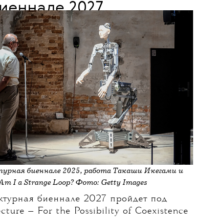
20 МАЯ 2026
естны тема и название
нской архитектурной
иеннале 2027