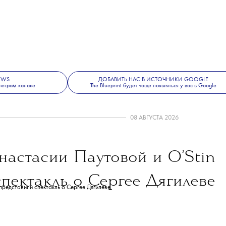
ородское развитие — с сохранением
и местной идентичности.
але пройдет в Венеции с 8 мая
да.
де, красоте и современной культуре —
e Blueprint News
.
NEWS
ДОБАВИТЬ НАС В ИСТОЧНИКИ GOOGLE
леграм-канале
The Blueprint будет чаще появляться у вас в Google
08 АВГУСТА 2026