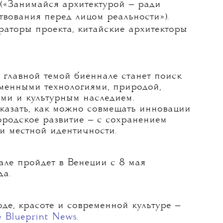
урная биеннале 2025, работа Такаши Икегами и
m I a Strange Loop? Фото: Getty Images
ктурная биеннале 2027 пройдет под
ture — For the Possibility of Coexistence
y («Занимайся архитектурой — ради
вования перед лицом реальности»).
раторы проекта, китайские архитекторы
 главной темой биеннале станет поиск
менными технологиями, природой,
ми и культурным наследием.
оказать, как можно совмещать инновации