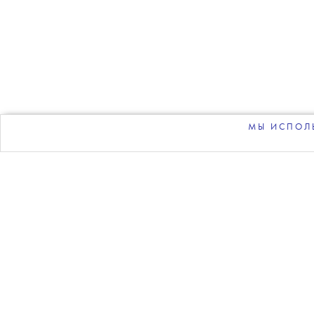
T
povod.ovod
Ан
представили с
МЫ ИСПОЛЬ