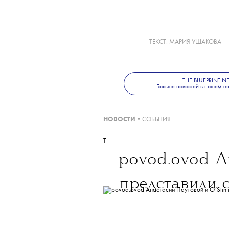
с ручным трудом, а г
сельских территорий 
Архитектурная биенн
по 21 ноября 2027 го
Больше новостей о мо
в телеграм-канале
Th
ТЕКСТ:
МАРИЯ УШАКОВА
THE BLUEPRINT 
Больше новостей в нашем те
НОВОСТИ
•
СОБЫТИЯ