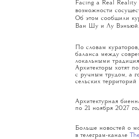
Венецианская архитект
Люка Стилса A
Венецианская архите
названием Do Architec
Facing a Real Realit
возможности сосущест
Об этом сообщили ку
Ван Шу и Лу Вэньюй.
По словам кураторов,
баланса между совре
локальными традиция
Архитекторы хотят п