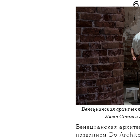
НОВОСТИ
•
АРХИТЕКТУРА
T
Стали изв
Венециа
б