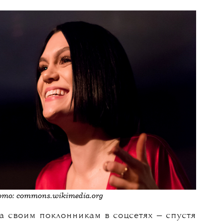
23 МАЯ 2026
сси Джей
победила рак
груди