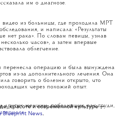
то: commons.wikimedia.org
а своим поклонникам в соцсетях — спустя
ассказала им о диагнозе.
 видео из больницы, где проходила МРТ
обследования, и написала: «Результаты
ше нет рака». По словам певицы, узнав
 несколько часов», а затем впервые
вствовала облегчение.
й перенесла операцию и была вынуждена