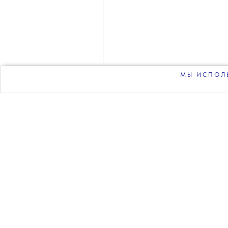
T
Против журна
возбуж
МЫ ИСПОЛЬ