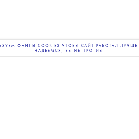
💧
Катерины Гордеевой
листки
дено уголовное дело
ЗУЕМ ФАЙЛЫ COOKIES ЧТОБЫ САЙТ РАБОТАЛ ЛУЧШЕ 
НАДЕЕМСЯ, ВЫ НЕ ПРОТИВ.
ПОДПИСЫВАЙТЕСЬ
НА НАШУ
ВЕЧЕРНЮЮ РАССЫЛКУ