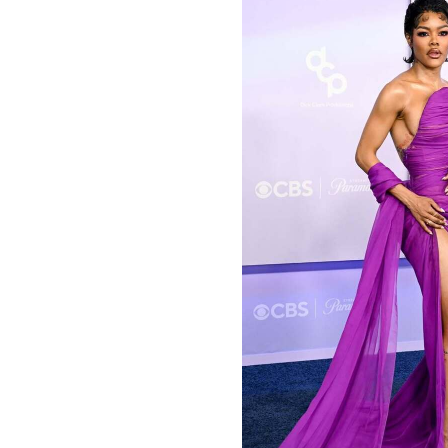
НОВОСТИ
•
МОДА
T
Самые ярк
America