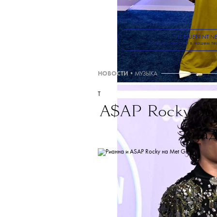
Больше новостей о мод
в телеграм-канале
The
ТЕКСТ:
МАРИЯ УШАКОВА
THE BLUEPRINT 
Больше новостей в нашем те
НОВОСТИ
•
МУЗЫКА
T
A$AP Rocky под