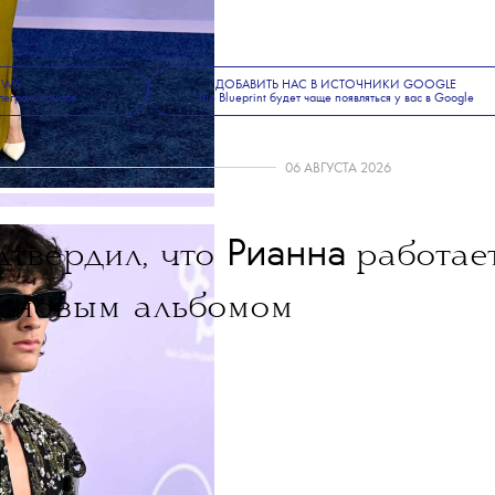
е, красоте и современной культуре —
 Blueprint News
.
NEWS
ДОБАВИТЬ НАС В ИСТОЧНИКИ GOOGLE
леграм-канале
The Blueprint будет чаще появляться у вас в Google
06 АВГУСТА 2026
Рианна
твердил, что
работае