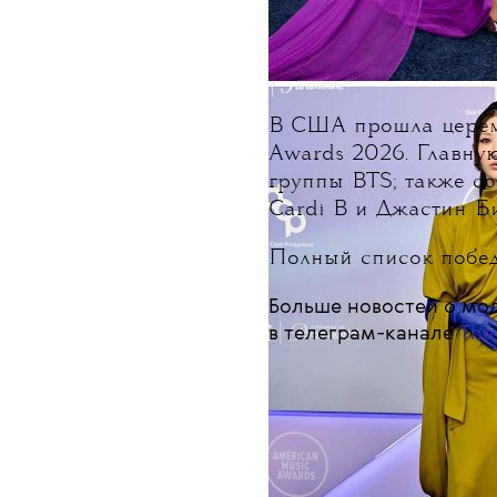
В США прошла церем
Awards 2026. Главну
группы BTS; также с
Cardi B и Джастин Б
Полный список побе