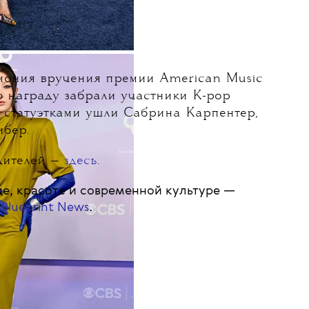
ония вручения премии American Music
ю награду забрали участники K-pop
о статуэтками ушли Сабрина Карпентер,
ибер.
дителей —
здесь
.