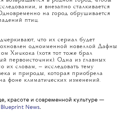
я возвращается в родной город, чтобы
сследовании, и внезапно сталкивается
 Одновременно на город обрушивается
падений птиц.
дчеркивают, что их сериал будет
дохновлен одноименной новеллой Дафны
ом Хичкока (хотя тот тоже брал
ый первоисточник). Одна из главных
о их словам, — исследовать тему
века и природы, которая приобрела
на фоне климатических изменений.
е, красоте и современной культуре —
 Blueprint News
.