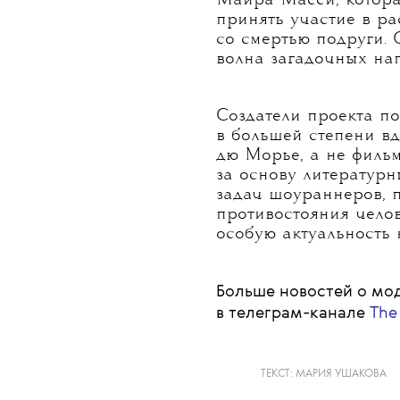
Майра Масси, котора
принять участие в ра
со смертью подруги.
волна загадочных на
Создатели проекта по
в большей степени в
дю Морье, а не фильм
за основу литературн
задач шоураннеров, п
противостояния чело
особую актуальность 
Больше новостей о мод
в телеграм-канале
The
ТЕКСТ:
МАРИЯ УШАКОВА