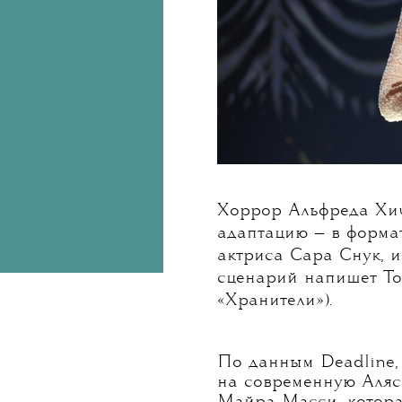
Хоррор Альфреда Хи
адаптацию — в форма
актриса Сара Снук, и
сценарий напишет То
«Хранители»).
По данным Deadline,
на современную Аляск