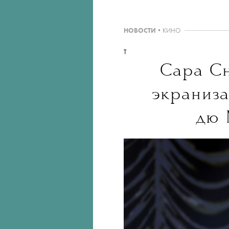
НОВОСТИ
•
КИНО
T
Сара Сн
экраниза
дю