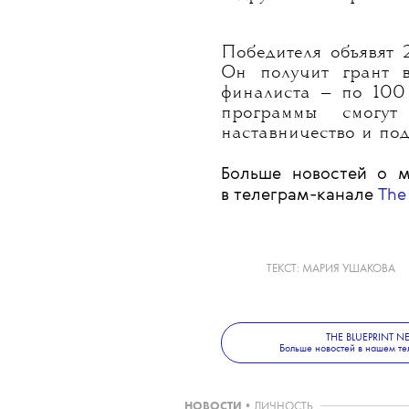
(Milamore), Клэр Салл
Густавия Анна Уэйлен
Оценивать их работы
Джон Роджерс, То
модного направлени
Хлоя Маль, вице-през
директор Nordstro
и другие эксперты ин
Победителя объявят 
Он получит грант 
финалиста — по 100 
программы смогут
наставничество и по
Больше новостей о м
в телеграм-канале
The