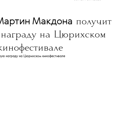
NEWS
ДОБАВИТЬ НАС В ИСТОЧНИКИ GOOGLE
леграм-канале
The Blueprint будет чаще появляться у вас в Google
06 АВГУСТА 2026
Мартин Макдона
получит
 награду на Цюрихском
кинофестивале