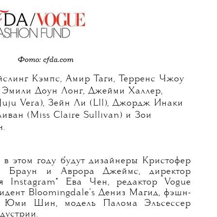
Фото: cfda.com
йслинг Кэмпс, Амир Таги, Терренс Чжоу
, Эмили Доун Лонг, Джейми Халлер,
uju Vera), Зейн Ли (Lll), Джордж Инаки