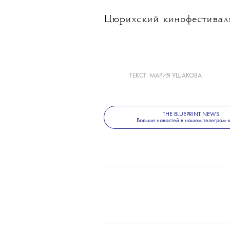
оказавшим большое влиян
Награду Макдоне («Залеч
Эббинга, Миссури») вруча
«Дикая лошадь» в Цюрих
и Сэмом Рокуэллом, кото
они отправляются на ост
в Чили в 1973 году и вст
Цюрихский кинофестиваль 
ТЕКСТ:
МАРИЯ УШАКОВА
THE BLUEPRINT NEWS
Больше новостей в нашем телеграм-