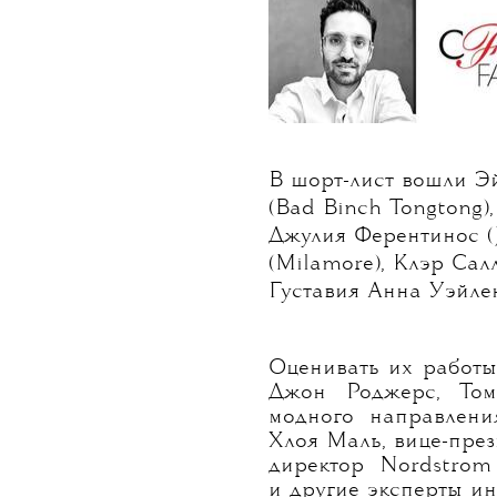
В шорт-лист вошли Э
(Bad Binch Tongtong)
Джулия Ферентинос (J