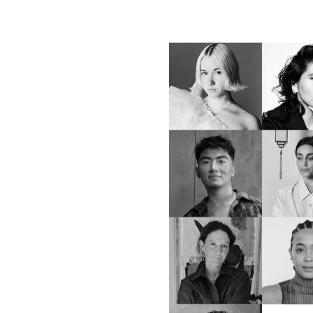
НОВОСТИ
•
МОДА
T
Стали изве
CFDA/Vog