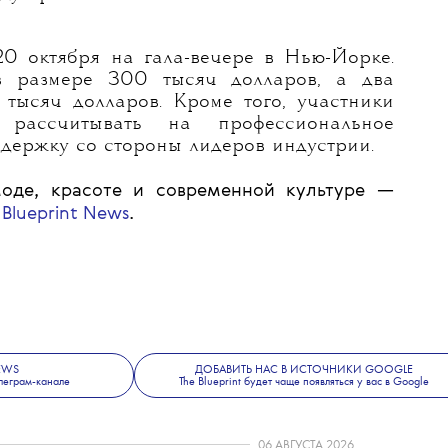
иван (Miss Claire Sullivan) и Зои
.
 в этом году будут дизайнеры Кристофер
м Браун и Аврора Джеймс, директор
я Instagram* Ева Чен, редактор Vogue
идент Bloomingdale’s Дениз Магид, фэшн-
m Юми Шин, модель Палома Эльсессер
дустрии.
20 октября на гала-вечере в Нью-Йорке.
в размере 300 тысяч долларов, а два
тысяч долларов. Кроме того, участники
 рассчитывать на профессиональное
ддержку со стороны лидеров индустрии.
оде, красоте и современной культуре —
 Blueprint News
.