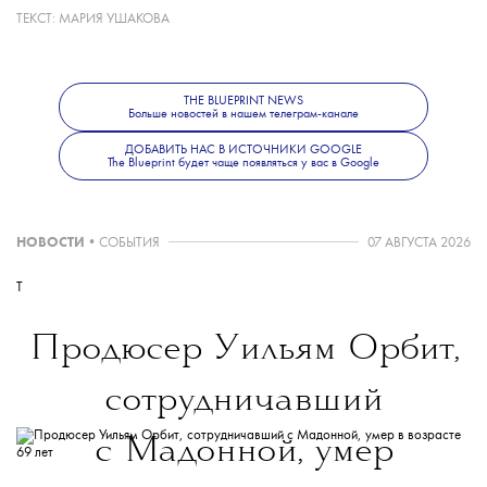
ТЕКСТ:
МАРИЯ УШАКОВА
чтобы здесь посетители не просто
пробивали чек на кассе, а могли
замедлиться и насладиться моментом», —
рассказала креативный директор Дома
THE BLUEPRINT NEWS
Больше новостей в нашем телеграм-канале
Галина Юдашкина.
ДОБАВИТЬ НАС В ИСТОЧНИКИ GOOGLE
The Blueprint будет чаще появляться у вас в Google
Интервью с Галиной Юдашкиной,
запустившей прет-а-порте бренд Yudashkin
и новым арт-директором модного дома
НОВОСТИ
•
СОБЫТИЯ
07 АВГУСТА 2026
Таней Миской, читайте
по ссылке.
T
Больше новостей о моде, красоте
Продюсер Уильям Орбит,
и современной культуре — в телеграм-канале
The Blueprint News
.
сотрудничавший
с Мадонной, умер