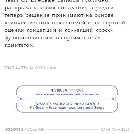
Tears Of. Впервые Lamoda публично
раскрыла условия попадания в раздел:
теперь решение принимают на основе
количественных показателей и экспертной
оценки концепции и коллекций кросс-
функциональным ассортиментным
комитетом.
ТЕКСТ:
КАТЕРИНА КУКУШКИНА
Кроме того, бренды смогут получить
дополнительное продвижение на
платформе — через специальные подборки,
THE BLUEPRINT NEWS
редакционные проекты и рекламные
Больше новостей в нашем телеграм-канале
кампании.
ДОБАВИТЬ НАС В ИСТОЧНИКИ GOOGLE
The Blueprint будет чаще появляться у вас в Google
НОВОСТИ
•
СОБЫТИЯ
07 АВГУСТА 2026