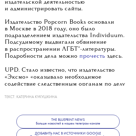
издательской деятельностью
и администрировать сайты.
Издательство Popcorn Books основали
в Москве в 2018 году, оно было
подразделением издательства Individuum.
Подсудимому выдвигали обвинение
в распространении ЛГБТ*-литературы.
Подробности дела можно
прочесть
здесь.
UPD. Стало известно, что издательство
«Эксмо» «
оказывало необходимое
содействие следственным органам по делу
об экстремизме
», согласно информации
из
ТЕКСТ:
«Коммерсантъ».
КАТЕРИНА КУКУШКИНА
В пресс-службе
издательства уточнили, что «
Меры уже
приняты, без многоступенчатой проверки
внутри системы невозможно отправить
THE BLUEPRINT NEWS
Больше новостей в нашем телеграм-канале
книгу в типографию. Изменения связаны
в том числе и с тем, чтобы усилить контроль
ДОБАВИТЬ НАС В ИСТОЧНИКИ GOOGLE