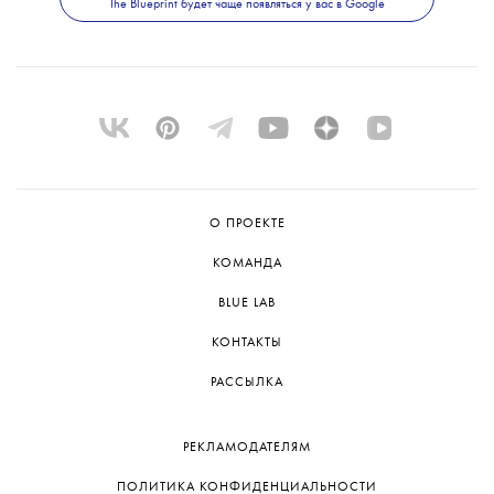
The Blueprint будет чаще появляться у вас в Google
над подразделениями (небольшие
импринты издательства), чей в клад в общий
выпуск не превышает 1%
».
О ПРОЕКТЕ
КОМАНДА
BLUE LAB
КОНТАКТЫ
РАССЫЛКА
РЕКЛАМОДАТЕЛЯМ
ПОЛИТИКА КОНФИДЕНЦИАЛЬНОСТИ