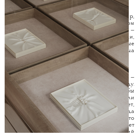
Дополняет концепцию авторский кофе-бар,
вдохновленный азиатским форматом
бутиков нового поколения. В меню —
фирменные безалкогольные коктейли,
лимонады, кофе и необычные чайные
напитки, включая таро, убе, ходзича
и матчу нескольких оттенков.
«Новый бутик Yudashkin для нас —
не только про одежду, а про целую среду.
С самого начала было важно, чтобы
интерьер, искусство и кофе-бар работали
как одна система, чтобы палитра, свет,
звучание пространства и даже посуда
создавали единое ощущение. Для нас — это
новая концепция, которая отражает
обновление Дома: его более легкий
визуальный язык, его ценности. Мы хотим,