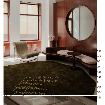
XVIII–XIX веков, что, по задумке
дизайнерской команды, должно отсылать
к атмосфере апартаментов старой
московской интеллигенции —
но с современными дизайнерскими
решениями.
Ключевыми материалами в интерьере стали
корень ореха и бука, камень, шелк
и бархат, основными цветами — молочные,
пудрово-розовые и оливковые оттенки.
Особое внимание в проекте уделили
художественному оформлению и украсили
бутик работами современных мастеров,
предоставленных галереями Abramova
Gallery, Тета, Joy Gallery, Nikolay Evdokimov
Gallery. Экспозиция будет меняться каждый
сезон.