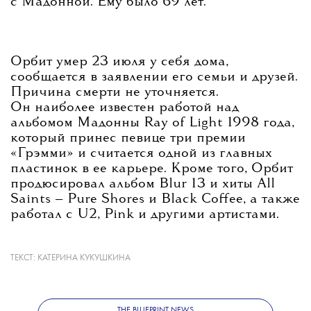
с Мадонной. Ему было 69 лет.
Орбит умер 23 июля у себя дома,
сообщается в заявлении его семьи и друзей.
Причина смерти не уточняется.
Он наиболее известен работой над
альбомом Мадонны Ray of Light 1998 года,
который принес певице три премии
«Грэмми» и считается одной из главных
пластинок в ее карьере. Кроме того, Орбит
продюсировал альбом Blur 13 и хиты All
Saints — Pure Shores и Black Coffee, а также
работал с U2, Pink и другими артистами.
ТЕКСТ:
КАТЕРИНА КУКУШКИНА
Помимо продюсерской работы, Орбит
выпускал собственную музыку. Его
последним альбомом стал The Painter,
THE BLUEPRINT NEWS