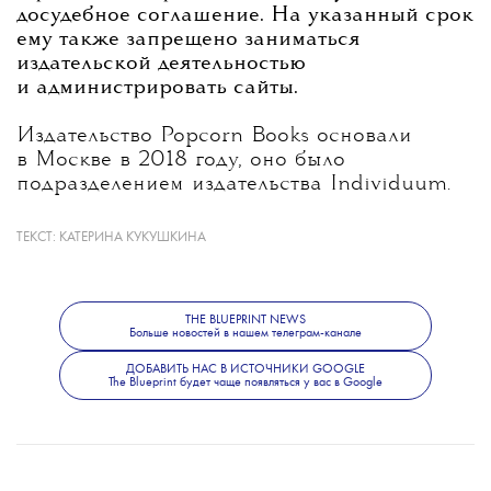
досудебное соглашение. На указанный срок
ему также запрещено заниматься
издательской деятельностью
и администрировать сайты.
Издательство Popcorn Books основали
в Москве в 2018 году, оно было
подразделением издательства Individuum.
Подсудимому выдвигали обвинение
в распространении ЛГБТ*-литературы.
ТЕКСТ:
КАТЕРИНА КУКУШКИНА
Подробности дела можно
прочесть
здесь.
THE BLUEPRINT NEWS
Больше новостей в нашем телеграм-канале
ДОБАВИТЬ НАС В ИСТОЧНИКИ GOOGLE
The Blueprint будет чаще появляться у вас в Google