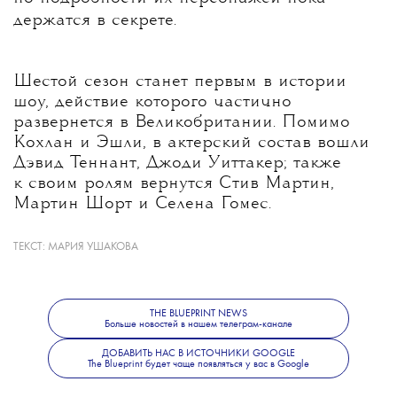
держатся в секрете.
Шестой сезон станет первым в истории
шоу, действие которого частично
развернется в Великобритании. Помимо
Кохлан и Эшли, в актерский состав вошли
Дэвид Теннант, Джоди Уиттакер; также
к своим ролям вернутся Стив Мартин,
Мартин Шорт и Селена Гомес.
ТЕКСТ:
МАРИЯ УШАКОВА
Больше новостей о моде, красоте
и современной культуре — в телеграм-канале
The Blueprint News
.
THE BLUEPRINT NEWS
Больше новостей в нашем телеграм-канале
ДОБАВИТЬ НАС В ИСТОЧНИКИ GOOGLE
The Blueprint будет чаще появляться у вас в Google