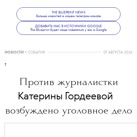
THE BLUEPRINT NEWS
Больше новостей о моде, красоте
Больше новостей в нашем телеграм-канале
и современной культуре — в телеграм-канале
ДОБАВИТЬ НАС В ИСТОЧНИКИ GOOGLE
The Blueprint News
.
The Blueprint будет чаще появляться у вас в Google
НОВОСТИ
•
СОБЫТИЯ
07 АВГУСТА 2026
T
Против журналистки
💧
Катерины Гордеевой
возбуждено уголовное дело