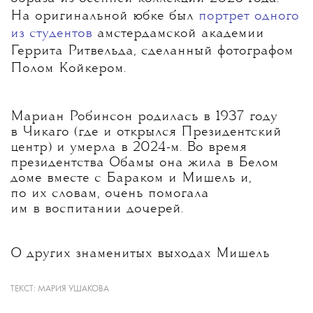
На оригинальной юбке был
портрет одного
из студентов
амстердамской академии
Геррита Ритвельда, сделанный фотографом
Полом Койкером.
Мариан Робинсон родилась в 1937 году
в Чикаго (где и открылся Президентский
центр) и умерла в 2024-м. Во время
президентства Обамы она жила в Белом
доме вместе с Бараком и Мишель и,
по их словам, очень помогала
им в воспитании дочерей.
О других знаменитых выходах Мишель
Обамы и ее чувстве стиля —
в материале
The Blueprint.
ТЕКСТ:
МАРИЯ УШАКОВА