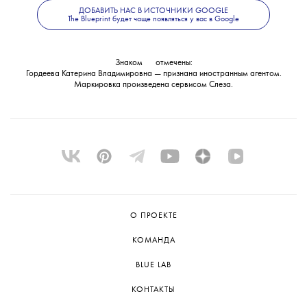
об объявлении журналистки
ДОБАВИТЬ НАС В ИСТОЧНИКИ GOOGLE
The Blueprint будет чаще появляться у вас в Google
в международный розыск.
Знаком
💧
отмечены:
Гордеева Катерина Владимировна — признана иностранным агентом.
Маркировка произведена сервисом
Слеза
.
О ПРОЕКТЕ
КОМАНДА
BLUE LAB
КОНТАКТЫ