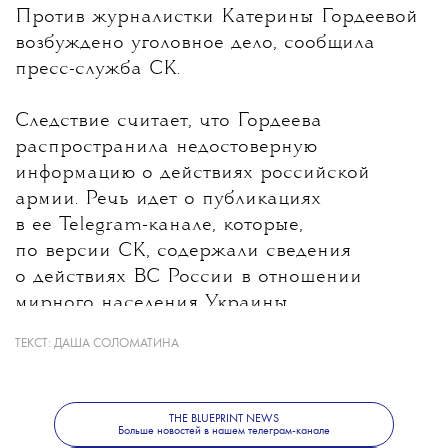
💧
Против журналистки
Катерины Гордеевой
возбуждено уголовное дело, сообщила
пресс-служба СК.
Следствие считает, что Гордеева
распространила недостоверную
информацию о действиях российской
армии. Речь идет о публикациях
в ее Telegram-канале, которые,
по версии СК, содержали сведения
о действиях ВС России в отношении
мирного населения Украины.
ТЕКСТ:
ДАША СОЛОМАТИНА
Какие именно материалы стали
основанием для уголовного дела, ведомство
не уточнило. В Следственном комитете
THE BLUEPRINT NEWS
также сообщили, что решается вопрос
Больше новостей в нашем телеграм-канале