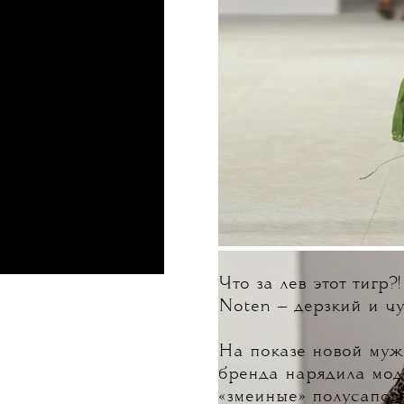
Что за лев этот тигр
Noten
— дерзкий и чу
На показе новой муж
бренда нарядила мод
«змеиные» полусапоги