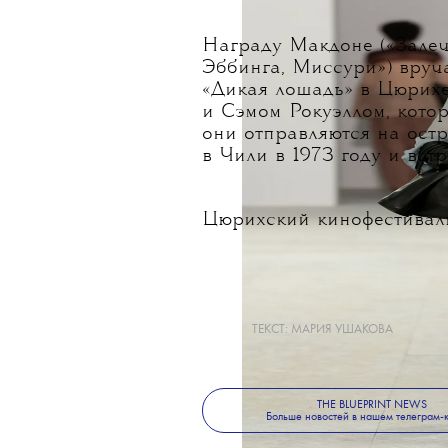
Награду Макдоне («Залеч
Эббинга, Миссури») вруча
«Дикая лошадь» в Цюрих
и Сэмом Рокуэллом, кото
они отправляются на ост
в Чили в 1973 году и вст
Цюрихский кинофестиваль 
ТЕКСТ:
МАРИЯ УШАКОВА
THE BLUEPRINT NEWS
Больше новостей в нашем телеграм-