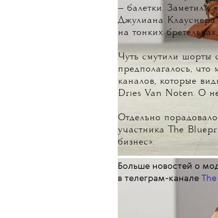
— балетки. Заметили 
Джулиана Клауснера 
на тонких бретельках
Чуть смутили шорты с
предполагалось, что 
каналов, которые ви
Dries Van Noten
. О н
Отдельно порадовало
участника The Bluepr
бизнес».
Больше новостей о мод
в телеграм-канале
The