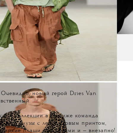
?! Очевидно,
новый герой Dries Van
вственный.
ской коллекции в Париже команда
елей в блузы с леопардовым принтом,
, яркие плащи с пальмами и — внезапно!