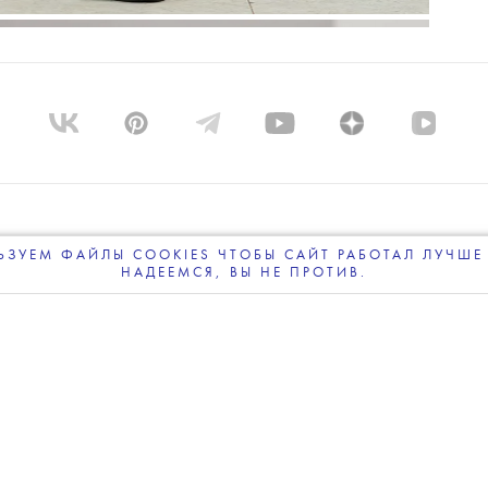
ПРОЕКТЕ
КОМАНДА
BLUE LAB
КОНТАКТЫ
РАССЫ
ЗУЕМ ФАЙЛЫ COOKIES ЧТОБЫ САЙТ РАБОТАЛ ЛУЧШЕ 
НАДЕЕМСЯ, ВЫ НЕ ПРОТИВ.
ПОДПИСЫВАЙТЕСЬ
НА НАШУ
ВЕЧЕРНЮЮ РАССЫЛКУ
ПОЛИТИКА КОНФИДЕНЦИАЛЬНОСТИ
ПОЛЬЗОВАТЕЛЬ
НИЕ О МОДЕ, КРАСОТЕ И СОВРЕМЕННОЙ КУЛЬТУРЕ | 18+ © THE
На сайте Theblueprint.ru могут содержаться упоминания и ссылки на Facebook и Instagram 
сурсы, принадлежащие компании Meta, деятельность которой запрещена в РФ. Кроме того
сайте могут содержаться упоминания ЛГБТ, признанного Верховным судом "международны
кстремистским движением" и запрещенного в России. Вся информация и ссылки на Faceboo
Instagram, а также упоминания ЛГБТ размещены до вступления в силу решений суда.