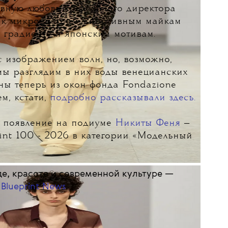
явную любовь креативного директора
к микро-шортам, спортивным майкам
, градиенту и японским мотивам.
 изображением волн, но, возможно,
мы разглядим в них воды венецианских
дны теперь из окон фонда
Fondazione
ем, кстати,
подробно рассказывали здесь.
 появление на подиуме
Никиты Феня
—
int 100 - 2026 в категории «Модельный
е, красоте и современной культуре —
 Blueprint News
.