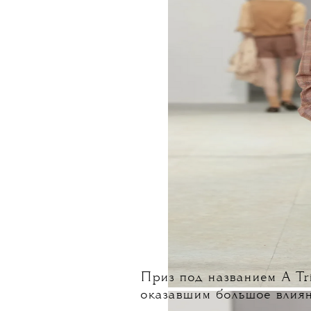
Приз под названием A Tri
оказавшим большое влиян