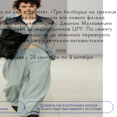
ь на дно в Брюгге», «Три билборда на границе
т во время гала-показа его нового фильма
е. Это черная комедия с Джоном Малковичем
рые играют двух сотрудников ЦРУ. По сюжету
ров Пасхи незадолго до военного переворота
речаются там со студентками-активистками.
пройдет с 24 сентября по 4 октября.
ДОБАВИТЬ НАС В ИСТОЧНИКИ GOOGLE
канале
The Blueprint будет чаще появляться у вас в Google