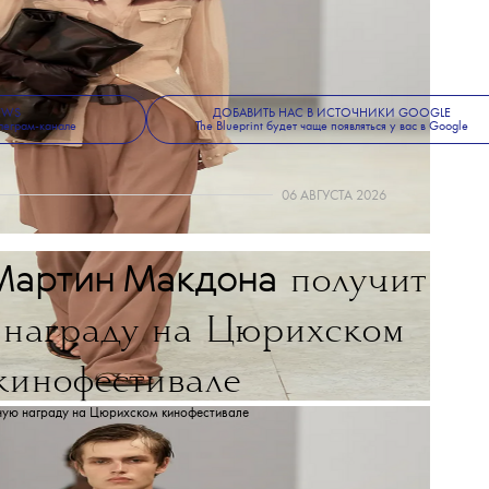
NEWS
ДОБАВИТЬ НАС В ИСТОЧНИКИ GOOGLE
леграм-канале
The Blueprint будет чаще появляться у вас в Google
06 АВГУСТА 2026
Мартин Макдона
получит
 награду на Цюрихском
кинофестивале