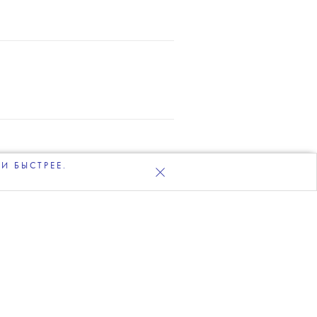
ЛКА
И БЫСТРЕЕ.
СКОЕ СОГЛАШЕНИЕ
BLUEPRINT.RU 2026
—
 на
м
k,