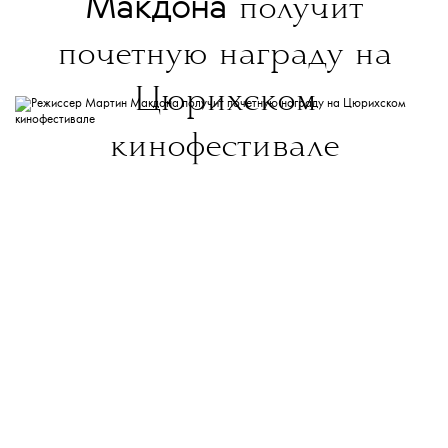
Макдона
получит
почетную награду на
Цюрихском
кинофестивале