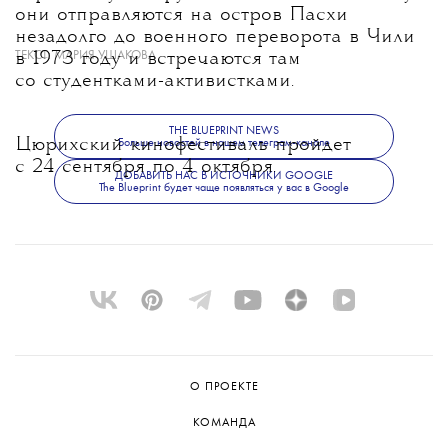
они отправляются на остров Пасхи
незадолго до военного переворота в Чили
ТЕКСТ:
МАРИЯ УШАКОВА
в 1973 году и встречаются там
со студентками-активистками.
THE BLUEPRINT NEWS
Цюрихский кинофестиваль пройдет
Больше новостей в нашем телеграм-канале
с 24 сентября по 4 октября.
ДОБАВИТЬ НАС В ИСТОЧНИКИ GOOGLE
The Blueprint будет чаще появляться у вас в Google
О ПРОЕКТЕ
КОМАНДА