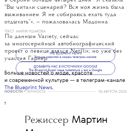
в Сербии больше четырех дней”. Я сказала:
“Вы читали сценарий? Вся моя жизнь была
выживанием. Я не собираюсь ехать туда
отдыхать”», — пожаловалась Мадонна.
ТЕКСТ:
МАРИЯ УШАКОВА
По данным Variety, сейчас
за многосерийный автобиографический
проект о певице взялся Netflix, но уже без
THE BLUEPRINT NEWS
Больше новостей в нашем телеграм-канале
участия Гарнер.
ДОБАВИТЬ НАС В ИСТОЧНИКИ GOOGLE
The Blueprint будет чаще появляться у вас в Google
Больше новостей о моде, красоте
и современной культуре — в телеграм-канале
The Blueprint News
.
НОВОСТИ
•
ЛИЧНОСТЬ
06 АВГУСТА 2026
T
Мартин
Режиссер