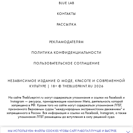
BLUE LAB
КОНТАКТЫ
РАССЫЛКА
РЕКЛАМОДАТЕЛЯМ
ПОЛИТИКА КОНФИДЕНЦИАЛЬНОСТИ
ПОЛЬЗОВАТЕЛЬСКОЕ СОГЛАШЕНИЕ
НЕЗАВИСИМОЕ ИЗДАНИЕ О МОДЕ, КРАСОТЕ И СОВРЕМЕННОЙ
КУЛЬТУРЕ | 18+ © THEBLUEPRINT.RU 2026
На сайте Theblueprint.ru могут содержаться упоминания и ссылки на Facebook и
Instagram — ресурсы, принадлежащие компании Meta, деятельность которой
запрещена в РФ. Кроме того на сайте могут содержаться упоминания ЛГБТ,
признанного Верховным судом "международным экстремистским движением" и
запрещенного в России. Вся информация и ссылки на Facebook, Instagram, а также
упоминания ЛГБТ размещены до вступления в силу решений суда.
МЫ ИСПОЛЬЗУЕМ ФАЙЛЫ COOKIES ЧТОБЫ САЙТ РАБОТАЛ ЛУЧШЕ И БЫСТРЕЕ.
ПОДПИСЫВАЙТЕСЬ
НА НАШУ
ВЕЧЕРНЮЮ РАССЫЛКУ