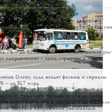
ьтфильма
а 21% (до $5,6 млрд) в третьем квартале
ачному релизу «Истории игрушек 5».
Фильм уж
акже хорошие результаты показал фильм
на 7% — до $25,2 млрд. Компания отметила рос
ых направлениях — кино, стриминг и парки
ление Disney, куда входят фильмы и сериалы,
 — до $1,7 млрд.
одолжил приносить больше прибыли. Доход
исов вырос более чем в два раза — до $712 млн
анее. Выручка направления увеличилась