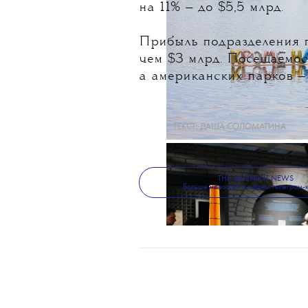
на 11% — до $5,5 млрд.
Прибыль подразделения п
чем $3 млрд. Посещаемос
а американских парков —
ТЕКСТ:
ДАША СОЛОМАТИНА
THE BLUEPRINT NEWS
Больше новостей в нашем телеграм-