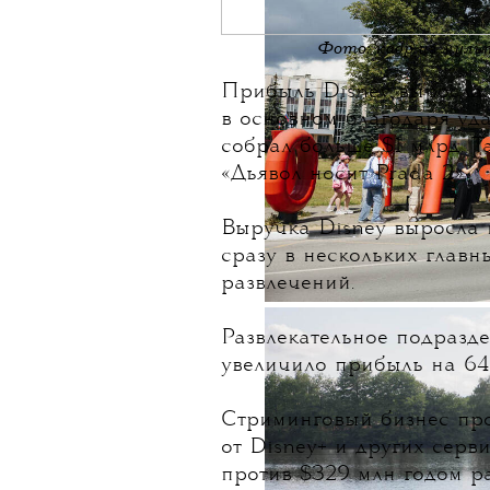
Фото: кадр из мул
Прибыль Disney выросла н
в основном благодаря уд
собрал больше $1 млрд. Т
«Дьявол носит Prada 2».
Выручка Disney выросла 
сразу в нескольких главн
развлечений.
Развлекательное подразде
увеличило прибыль на 64%
Стриминговый бизнес пр
от Disney+ и других серв
против $329 млн годом р