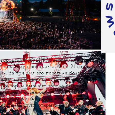
городской области завершился «Выкса-
в этом году проходил с 19 по 21 июня под
а». За три дня его посетили более
лавной площадкой стал новый «Шухов-
ерритории бывшего завода братьев
тральным объектом —
 40-метровая башня инженера Владимира
десь планируют открыть первый в мире