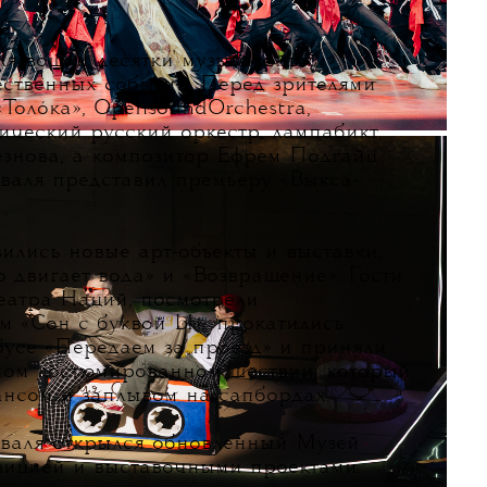
ля вошли десятки музыкальных,
ественных событий. Перед зрителями
Толóка», OpensoundOrchestra,
ический русский оркестр, лампабикт,
езнова, а композитор Ефрем Подгайц
иваля представил премьеру «Выкса-
ились новые арт-объекты и выставки,
 двигает вода» и «Возвращение». Гости
Театра Наций, посмотрели
м «Сон с буквой Ы», прокатились
бусе «Передаем за проезд» и приняли
ном костюмированном шествии, который
нсом и заплывом на сапбордах.
иваля открылся обновленный Музей
зицией и выставочными проектами.