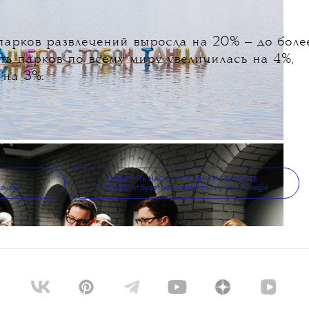
арков развлечений выросла на 20% — до боле
ть парков по всему миру увеличилась на 4%,
 на 3%.
ДОБАВИТЬ НАС В ИСТОЧНИКИ GOOGLE
канале
The Blueprint будет чаще появляться у вас в Google