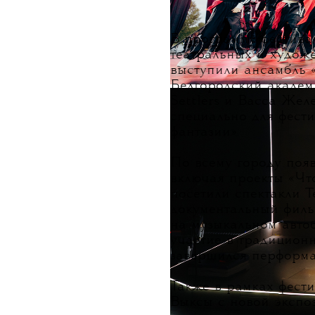
В программу фестива
театральных и худож
выступили ансамбль «
Белгородский академ
Settlers и Васса Жел
специально для фест
фантазии».
По всему городу появ
включая проекты «Что
посетили спектакли 
документальный филь
на музыкальном авто
участие в традицион
завершился перформа
Также в рамках фест
Выксы с новой экспо