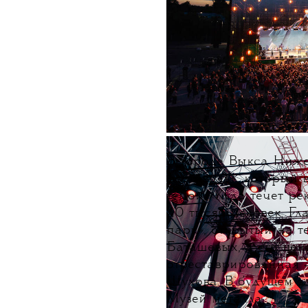
В городе Выкса Ниже
фестиваль», который 
темой «Куда течет рек
40 тысяч человек. Г
парк», открытый на т
Баташевых, а его цен
отреставрированная
Шухова. В будущем з
Музей металла.