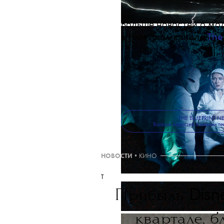
Больше новостей о мод
в телеграм-канале
The
ТЕКСТ:
МАРИЯ УШАКОВА
THE BLUEPRINT 
Больше новостей в нашем те
НОВОСТИ
•
КИНО
T
Disn
Прибыль
квартале, б