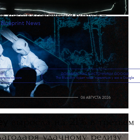
е, красоте и современной культуре —
 Blueprint News
.
NEWS
ДОБАВИТЬ НАС В ИСТОЧНИКИ GOOGLE
леграм-канале
The Blueprint будет чаще появляться у вас в Google
06 АВГУСТА 2026
ey
выросла на 21% в третьем
лагодаря удачному релизу