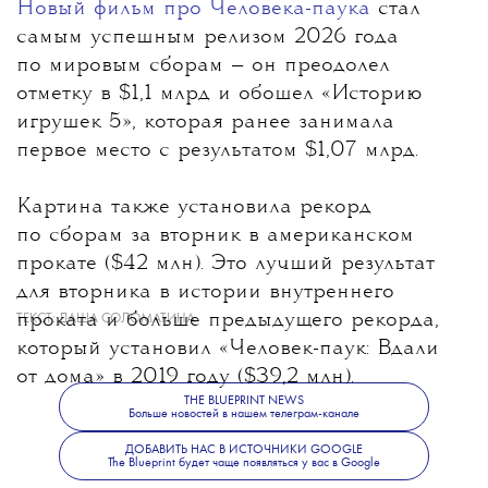
Новый фильм про Человека-паука
стал
самым успешным релизом 2026 года
по мировым сборам
— он преодолел
отметку в $1,1 млрд и обошел «Историю
игрушек 5», которая ранее занимала
первое место с результатом $1,07 млрд.
Картина также установила рекорд
по сборам за вторник в американском
прокате ($42 млн). Это лучший результат
для вторника в истории внутреннего
проката и больше предыдущего рекорда,
ТЕКСТ:
ДАША СОЛОМАТИНА
который установил «Человек-паук: Вдали
от дома» в 2019 году ($39,2 млн).
THE BLUEPRINT NEWS
Больше новостей в нашем телеграм-канале
ДОБАВИТЬ НАС В ИСТОЧНИКИ GOOGLE
The Blueprint будет чаще появляться у вас в Google