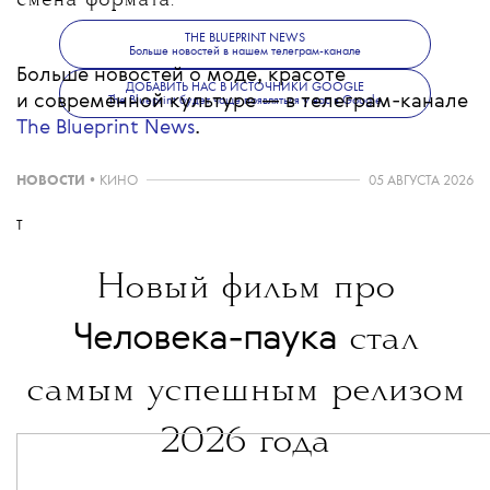
смена формата.
THE BLUEPRINT NEWS
Больше новостей в нашем телеграм-канале
Больше новостей о моде, красоте
ДОБАВИТЬ НАС В ИСТОЧНИКИ GOOGLE
и современной культуре — в телеграм-канале
The Blueprint будет чаще появляться у вас в Google
The Blueprint News
.
НОВОСТИ
•
КИНО
05 АВГУСТА 2026
T
Новый фильм про
Человека-паука
стал
самым успешным релизом
2026 года