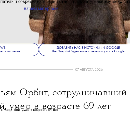
лностью отказались от продажи меховых изделий. Одежда и аксе
адут из ассортимента всех интернет-магазинов, которыми управ
orter, Yoox и The Outnet. Кроме того, компания продолжит сотрудни
ями, чтобы оставаться в курсе новых разработок в области этич
производства.
патель и современные марки относятся к натуральному меху, чит
нашем материале
.
NEWS
ДОБАВИТЬ НАС В ИСТОЧНИКИ GOOGLE
леграм-канале
The Blueprint будет чаще появляться у вас в Google