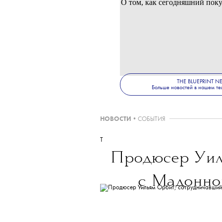
Yoox Net-A-Porter Group по
из натурального меха проп
группа, – Net-a-Porter, Mr P
экологическими организаци
О том, как сегодняшний поку
THE BLUEPRINT 
Больше новостей в нашем те