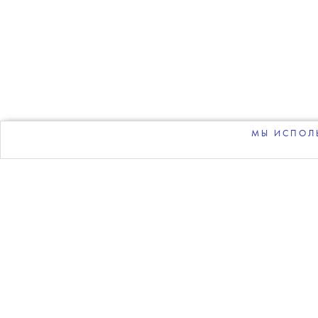
НОВОСТИ
•
СОБЫТИЯ
T
Продюсер Уил
с Мадонной
МЫ ИСПОЛЬ