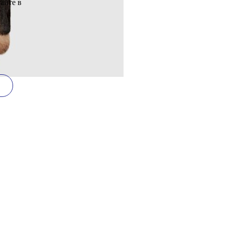
ссуары
ляет
чать с
ного
айте в