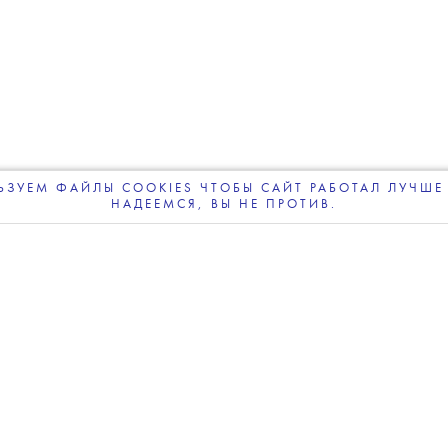
07 АВГУСТА 2026
ьям Орбит, сотрудничавший
, умер в возрасте 69 лет
ЗУЕМ ФАЙЛЫ COOKIES ЧТОБЫ САЙТ РАБОТАЛ ЛУЧШЕ 
НАДЕЕМСЯ, ВЫ НЕ ПРОТИВ.
ПОДПИСЫВАЙТЕСЬ
НА НАШУ
ВЕЧЕРНЮЮ РАССЫЛКУ