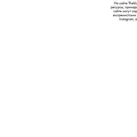
На сайте Thebl
ресурсы, принад
сайте могут с
экстремистским
Instagram,