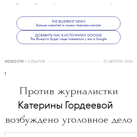
Галерея Gmurzynska специализируется на работах
художников ХХ века, в частности русских авангардистов.
Раннее выставочные пространства для неё оформлял Карл
THE BLUEPRINT NEWS
Больше новостей в нашем телеграм-канале
Лагерфельд.
ДОБАВИТЬ НАС В ИСТОЧНИКИ GOOGLE
The Blueprint будет чаще появляться у вас в Google
НОВОСТИ
•
СОБЫТИЯ
07 АВГУСТА 2026
T
Против журналистки
💧
Катерины Гордеевой
возбуждено уголовное дело