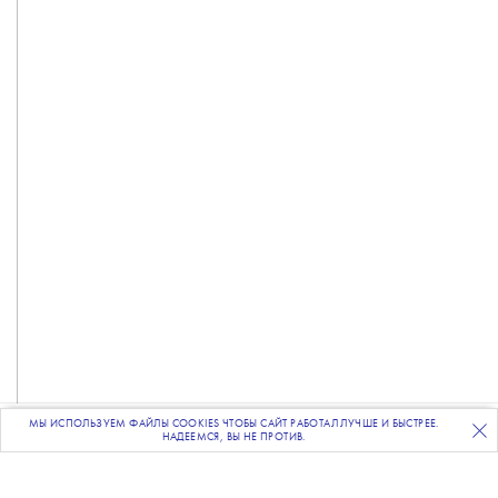
МЫ ИСПОЛЬЗУЕМ ФАЙЛЫ COOKIES ЧТОБЫ САЙТ РАБОТАЛ ЛУЧШЕ И БЫСТРЕЕ.
ПОДПИСЫВАЙТЕСЬ
НА НАШУ
ВЕЧЕРНЮЮ РАССЫЛКУ
НАДЕЕМСЯ, ВЫ НЕ ПРОТИВ.
Фото: Sergei Savostyanov/TASS