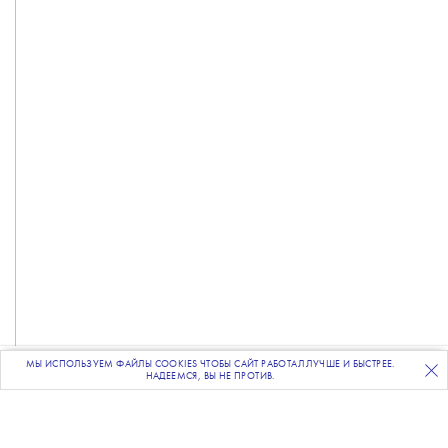
МЫ ИСПОЛЬЗУЕМ ФАЙЛЫ COOKIES ЧТОБЫ САЙТ РАБОТАЛ ЛУЧШЕ И БЫСТРЕЕ.
ПОДПИСЫВАЙТЕСЬ
НА НАШУ
ВЕЧЕРНЮЮ РАССЫЛКУ
НАДЕЕМСЯ, ВЫ НЕ ПРОТИВ.
Фото: Sergei Savostyanov/TASS