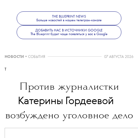
основной рост прибыли компании происходит за счет
китайского рынка, в том числе за счет сокращения там
THE BLUEPRINT NEWS
Больше новостей в нашем телеграм-канале
продаж подделок.
ДОБАВИТЬ НАС В ИСТОЧНИКИ GOOGLE
The Blueprint будет чаще появляться у вас в Google
НОВОСТИ
•
СОБЫТИЯ
07 АВГУСТА 2026
T
Против журналистки
💧
Катерины Гордеевой
возбуждено уголовное дело