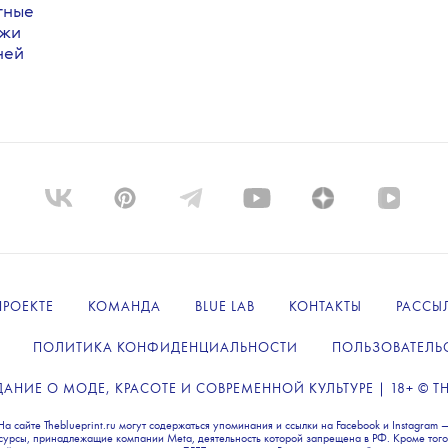
тера и
тные
ажи
ней