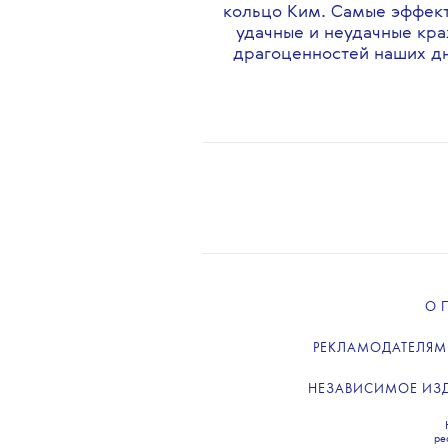
•
МОДА
ИСТОРИЯ
Бензин и спичка, Розовая пан
кольцо Ким. Самые эффек
удачные и неудачные кр
драгоценностей наших д