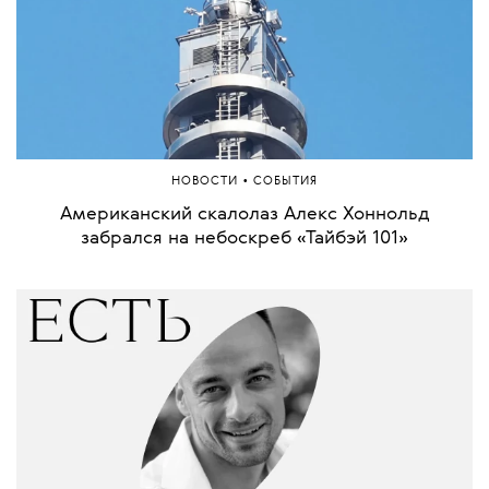
•
МОДА
ИСТОРИЯ
Пончо, шорты-бермуды и меховые шапки.
Таймлайн олимпийской формы