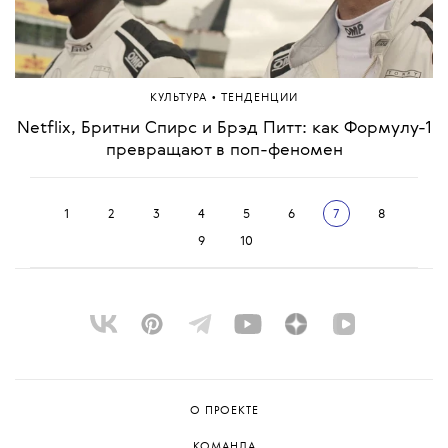
•
НОВОСТИ
СПОРТ
Мирра Андреева вошла в пятерку лучших
теннисисток мира