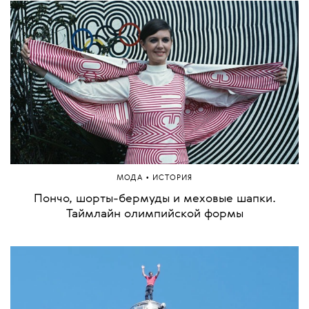
Китайская модель, «титановая» горнолыжница и
бесстрашная фигуристка. За кем из спортсменов
стоит следить на Олимпиаде
•
НОВОСТИ
СПОРТ
Олимпиада 2026: все, что нужно знать о
предстоящих зимних Играх