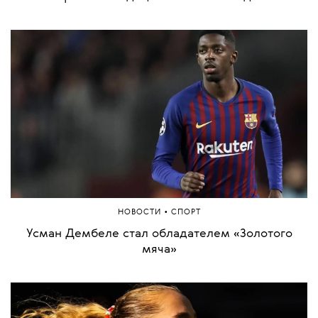
•
МОДА
ИНДУСТРИЯ
Российские бренды массово запускают
спортивные линии. Есть ли у них шанс стать
местными Lululemon и Alo Yoga?
•
КРАСОТА
ЗДОРОВЬЕ
Коллеги, вы попу отсидели. Что такое синдром