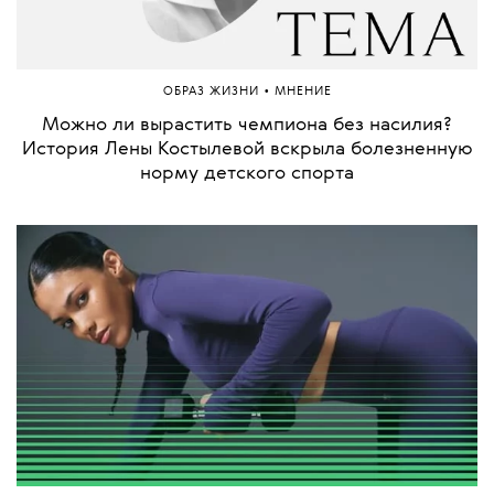
•
НОВОСТИ
СОБЫТИЯ
Американский скалолаз Алекс Хоннольд
забрался на небоскреб «Тайбэй 101»