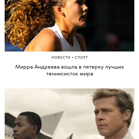
«офисных ягодиц» и как его победить
•
НОВОСТИ
СПОРТ
Усман Дембеле стал обладателем «Золотого
мяча»