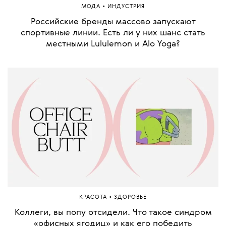
•
ОБРАЗ ЖИЗНИ
МНЕНИЕ
Можно ли вырастить чемпиона без насилия?
История Лены Костылевой вскрыла болезненную
норму детского спорта