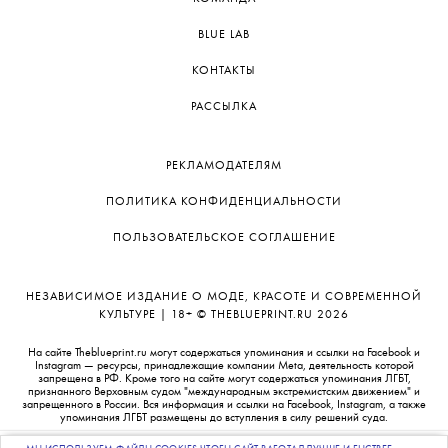
•
КУЛЬТУРА
ТЕНДЕНЦИИ
Netflix, Бритни Спирс и Брэд Питт: как Формулу-1
превращают в поп-феномен
1
2
3
4
5
6
7
8
9
10
О ПРОЕКТЕ