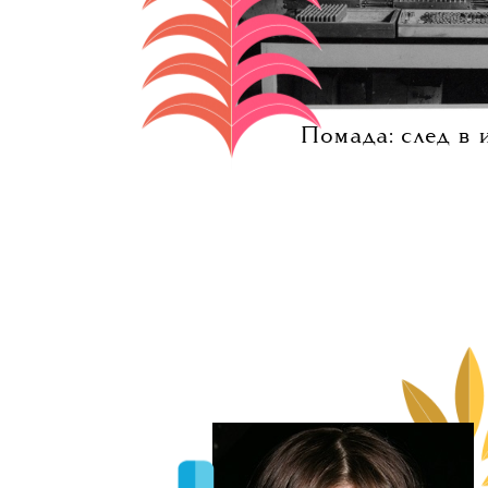
История макияжа губ