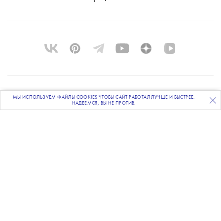
О ПРОЕКТЕ
МЫ ИСПОЛЬЗУЕМ ФАЙЛЫ COOKIES ЧТОБЫ САЙТ РАБОТАЛ ЛУЧШЕ И БЫСТРЕЕ.
ПОДПИСЫВАЙТЕСЬ
НА НАШУ
ВЕЧЕРНЮЮ РАССЫЛКУ
НАДЕЕМСЯ, ВЫ НЕ ПРОТИВ.
КОМАНДА
BLUE LAB
КОНТАКТЫ
РАССЫЛКА
РЕКЛАМОДАТЕЛЯМ
ПОЛИТИКА КОНФИДЕНЦИАЛЬНОСТИ