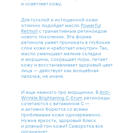
и осветляет кожу.
Для тусклой и истощенной кожи
отлично подойдет масло
Powerful
Retinoil
с гранактивным ретиноидом
нового поколения. Эта форма
ретинола умеет проникать в глубокие
слои кожи и «работает изнутри». Так,
масло уменьшает мелкие складки
и морщины, сокращает поры, питает
кожу и восстанавливает здоровый цвет
лица — действует как волшебная
палочка, не иначе.
И еще немного про морщинки. В
Anti-
Wrinkle Brightening C-Erum
ретиноиды
сочетаются с витамином С —
и активно борются со всеми
проблемами кожи одновременно.
Нужна яркость, здоровый блеск
и ровный тон кожи? Сыворотка все
организует.