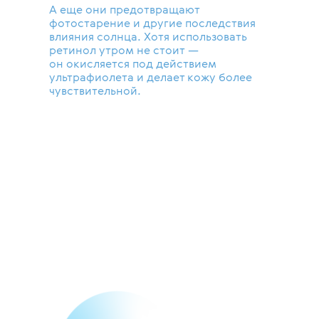
А еще они предотвращают
фотостарение и другие последствия
влияния солнца. Хотя использовать
ретинол утром не стоит —
он окисляется под действием
ультрафиолета и делает кожу более
чувствительной.
С чем хорошо
сочетаются
ретиноиды? А с чем
ни в коем случае
их не стоит мешать?