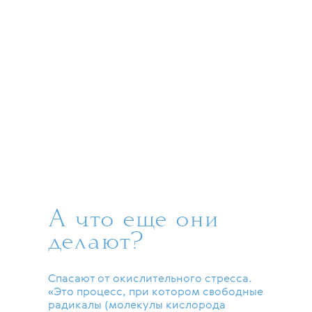
ретиноиды хорошо регулируют работу
сальных желез, поэтому поры
сужаются и воспаление исчезает.
Назначать себе препарат
самостоятельно не стоит — при
сильных формах акне использовать
ретинол в формате крема
недостаточно. Лучше всего
проконсультироваться
с дерматологом, чтобы подобрать
правильное средство.
А что еще они
делают?
Спасают от окислительного стресса.
«Это процесс, при котором свободные
радикалы (молекулы кислорода