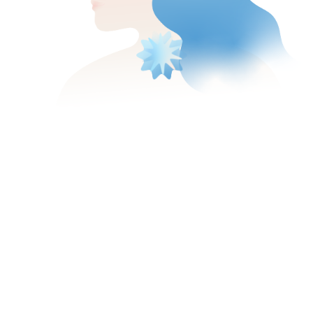
Какую проблему
решают?
Кроме первых морщин ретиноиды
также хороши при акне (наверняка
вы даже слышали о препаратах
с витамином А, которые пьют долгими
курсами при проблемах с кожей).
Но в некоторых случаях бывает
достаточно внешнего применения —