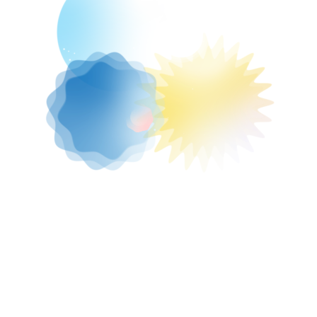
Один компонент — хорошо, но два —
лучше. Ретиноиды отлично работают
в связке с другими веществами,
усиливают их действие и нивелируют
побочные эффекты. Вот краткая
памятка.