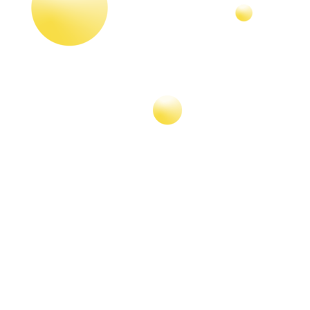
Есть ли аналоги?
Арина Киреева
объяснила, что
с помощью растительных аналогов
мы можем усилить концентрацию
ретиноидов в продукте и при этом