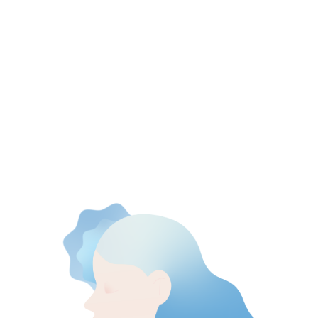
морщины (все, что появляется
с возрастом). Но это не значит, что
можно взять жидкий витамин А
в аптеке и смешать со своим
кремом — эффект непредсказуем.
Всего есть четыре поколения
ретиноидов, но в косметике
используют лишь два из них — первое
(ретинол, третиноин) либо четвертое
(гранактивный ретиноид
и инкапсулированный ретинол).