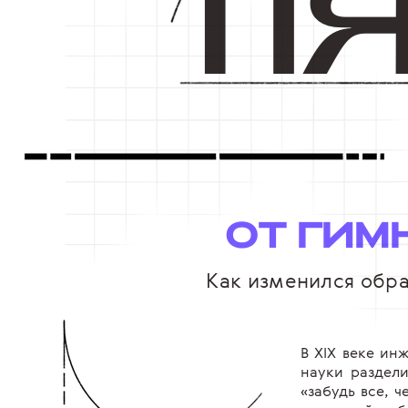
П
ОТ ГИМ
Как изменился обра
В XIX веке ин
науки раздел
«забудь все, ч