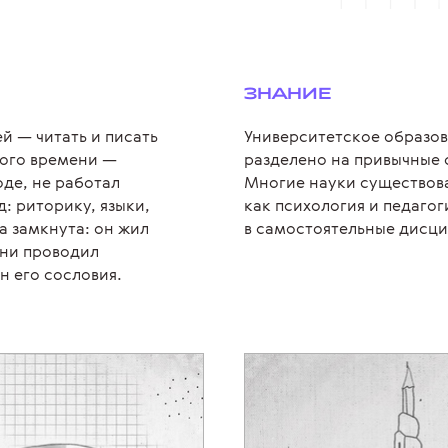
ЗНАНИЕ
й — читать и писать
Университетское образов
того времени —
разделено на привычные 
оде, не работал
Многие науки существова
д: риторику, языки,
как психология и педаго
а замкнута: он жил
в самостоятельные дисц
ени проводил
н его сословия.