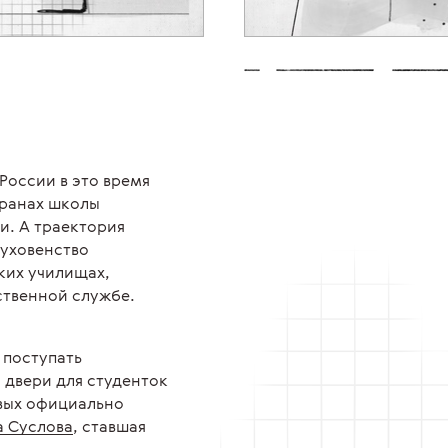
Внешний облик студента XIX ве
вписан. В большинстве европе
строгие требования к универси
костюмы. Одежда подчеркивала
сословию.
России в это время
транах школы
и. А траектория
духовенство
ких училищах,
ственной службе.
 поступать
а двери для студенток
вых официально
 Суслова
, ставшая