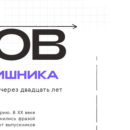
ОВ
ТИШНИКА
 через двадцать лет
рию. В XX веке
мнились фразой
 от выпускников