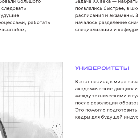
ебовали большого
Задача XX века — набрат
и следовать
появлялись быстрее, в ш
 будущие
расписания и экзамены. 
роцессами, работать
началось разделение снач
масштабах,
специализации и кафедр
УНИВЕРСИТЕТЫ
В этот период в мире на
академические дисциплин
между техническими и г
после революции образов
Это помогло подготовить
кадры для будущей инду